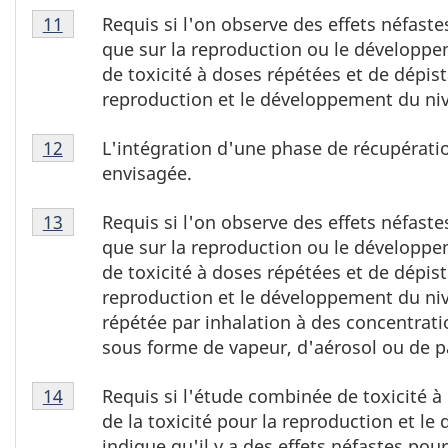
Tableau
10
Requis si l'on observe des effets néfastes
11
1
que sur la reproduction ou le développ
note
de toxicité à doses répétées et de dépist
de
reproduction et le développement du niv
bas
Tableau
de
L'intégration d'une phase de récupératio
12
1
page
envisagée.
note
11
Tableau
de
Requis si l'on observe des effets néfastes
13
1
bas
que sur la reproduction ou le développ
note
de
de toxicité à doses répétées et de dépist
de
page
reproduction et le développement du nive
bas
12
répétée par inhalation à des concentrati
de
sous forme de vapeur, d'aérosol ou de pa
page
Tableau
13
Requis si l'étude combinée de toxicité à
14
1
de la toxicité pour la reproduction et l
note
indique qu'il y a des effets néfastes pour