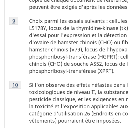
de
de
peuvent être exigés d'après les données
bas
page
Tableau
de
7
Choix parmi les essais suivants : cellul
9
1
page
L5178Y, locus de la thymidine-kinase (tk
note
8
d'essai pour l'expression et la détection 
de
d'ovaire de hamster chinois (CHO) ou f
bas
hamster chinois (V79), locus de l'hypox
de
phosphoribosyl-transférase (HGPRT); cel
page
chinois (CHO) de souche AS52, locus de 
9
phosphoribosyl-transférase (XPRT).
Tableau
Si l'on observe des effets néfastes dans 
10
1
toxicologiques de niveau II, la substan
note
pesticide classique, et les exigences en
de
la toxicité et l'exposition applicables au
bas
catégorie d'utilisation 26 (Endroits en co
de
vêtements) pourraient être imposées.
page