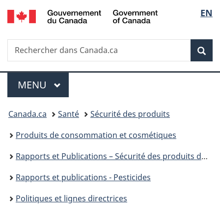
/
Sélec
EN
Passer
Passer
Passer
Government
au
à
à
de
of
contenu
«
la
Canada
Recherche
Rechercher
principal
Au
version
Rec
la
dans
sujet
HTML
Canada.ca
du
simplifiée
langu
Menu
gouvernement
MENU
PRINCIPAL
»
Vous
Canada.ca
Santé
Sécurité des produits
êtes
Produits de consommation et cosmétiques
ici :
Rapports et Publications – Sécurité des produits de consommation
Rapports et publications - Pesticides
Politiques et lignes directrices