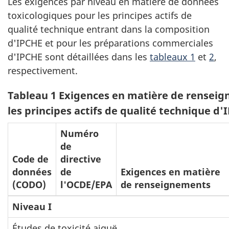
Les exigences par niveau en matière de données
toxicologiques pour les principes actifs de
qualité technique entrant dans la composition
d'IPCHE et pour les préparations commerciales
d'IPCHE sont détaillées dans les
tableaux 1
et
2
,
respectivement.
Tableau 1 Exigences en matière de renseig
les principes actifs de qualité technique d'
Numéro
de
Code de
directive
données
de
Exigences en matière
(CODO)
l'OCDE/EPA
de renseignements
Niveau I
Études de toxicité aiguë