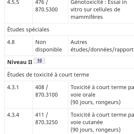
4.5.5
476 /
Génotoxicité : Essai in
870.5300
vitro sur cellules de
mammifères
Études spéciales
4.8
Non
Autres
disponible
études/données/rapport
Tableau 1 note de bas de page
10
Niveau II
Études de toxicité à court terme
4.3.1
408 /
Toxicité à court terme pa
870.3100
voie orale
(90 jours, rongeurs)
4.3.4
411 /
Toxicité à court terme pa
870.3250
voie cutanée
(90 jours, rongeurs)