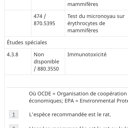
mammifères
474 /
Test du micronoyau sur
870.5395
érythrocytes de
mammifères
Études spéciales
4.3.8
Non
Immunotoxicité
disponible
/ 880.3550
Où OCDE = Organisation de coopération
économiques; EPA = Environmental Prote
Tableau
L'espèce recommandée est le rat.
1
1
Tableau
note