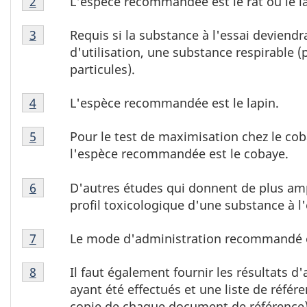
L'espèce recommandée est le rat ou le la
2
1
de
Tableau
note
bas
Requis si la substance à l'essai deviendr
3
1
de
de
d'utilisation, une substance respirable 
note
bas
page
particules).
de
de
1
Tableau
bas
page
L'espèce recommandée est le lapin.
4
1
de
2
Tableau
note
page
Pour le test de maximisation chez le coba
5
1
de
3
l'espèce recommandée est le cobaye.
note
bas
Tableau
de
de
D'autres études qui donnent de plus am
6
1
bas
page
profil toxicologique d'une substance à l'
note
de
4
Tableau
de
page
Le mode d'administration recommandé es
7
1
bas
5
Tableau
note
de
Il faut également fournir les résultats d
8
1
de
page
ayant été effectués et une liste de référ
note
bas
6
copie de chaque document de référence)