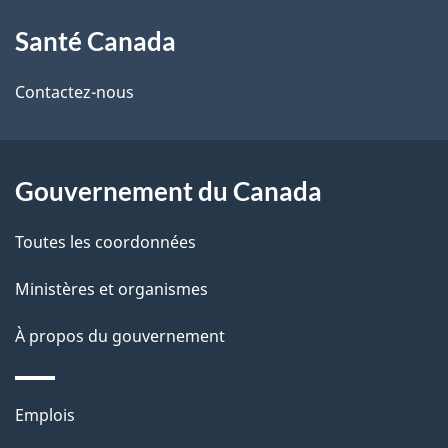
À
a
Santé Canada
propos
i
de
l
Contactez-nous
ce
s
site
d
Gouvernement du Canada
e
Toutes les coordonnées
l
Ministères et organismes
a
À propos du gouvernement
p
a
Thèmes
Emplois
g
et