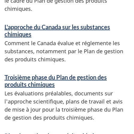
le cadre du Plan de gestion des produits
chimiques.
S
L'approche du Canada sur les substances
e
chimiques
r
Comment le Canada évalue et réglemente les
substances, notamment par le Plan de gestion
v
des produits chimiques.
i
c
Troisième phase du Plan de gestion des
produits chimiques
e
Les évaluations préalables, documents sur
s
l'approche scientifique, plans de travail et avis
e
de mise à jour pour la troisième phase du Plan
t
de gestion des produits chimiques.
r