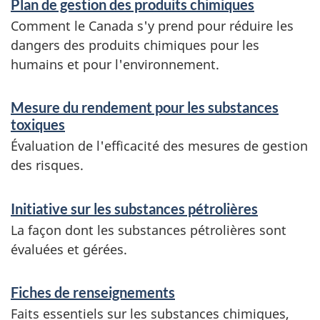
Plan de gestion des produits chimiques
e
Comment le Canada s'y prend pour réduire les
n
dangers des produits chimiques pour les
s
humains et pour l'environnement.
e
Mesure du rendement pour les substances
i
toxiques
g
Évaluation de l'efficacité des mesures de gestion
n
des risques.
e
Initiative sur les substances pétrolières
m
La façon dont les substances pétrolières sont
e
évaluées et gérées.
n
Fiches de renseignements
t
Faits essentiels sur les substances chimiques,