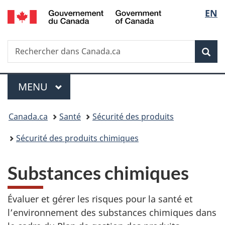
/
Sélec
EN
Passer
Passer
Passer
Government
au
à
à
de
of
contenu
«
la
Canada
Recherche
Rechercher
principal
Au
version
Rec
la
dans
sujet
HTML
Canada.ca
du
simplifiée
langu
Menu
gouvernement
MENU
PRINCIPAL
»
Vous
Canada.ca
Santé
Sécurité des produits
êtes
Sécurité des produits chimiques
ici :
Substances chimiques
Évaluer et gérer les risques pour la santé et
l’environnement des substances chimiques dans