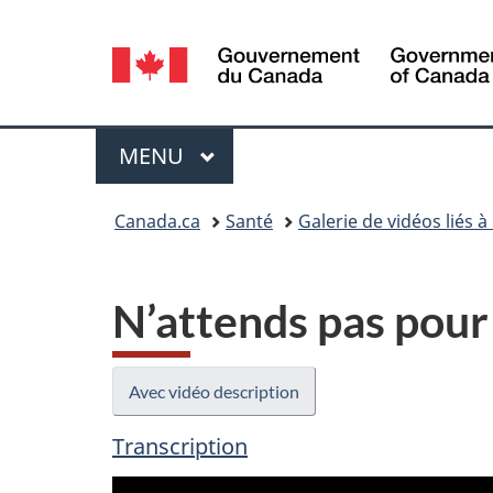
Sélection
de
la
Menu
MENU
PRINCIPAL
langue
Vous
Canada.ca
Santé
Galerie de vidéos liés à
êtes
ici :
N’attends pas pour
Avec vidéo description
Transcription