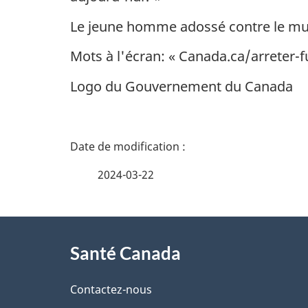
Le jeune homme adossé contre le mur 
Mots à l'écran: « Canada.ca/arreter-
Logo du Gouvernement du Canada
D
é
2024-03-22
t
À
a
Santé Canada
propos
i
de
Contactez-nous
l