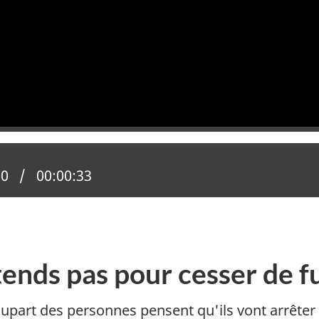
n actuelle :
00
Temps total :
00:00:33
ttends pas pour cesser de 
plupart des personnes pensent qu'ils vont arrêter