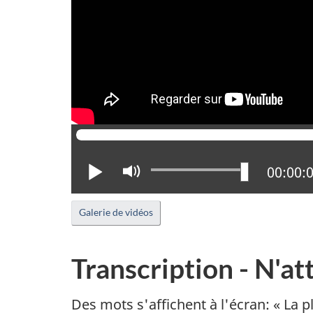
Lire
Activer
Positio
00:00:
le
mode
Galerie de vidéos
muet
Transcription - N'a
Des mots s'affichent à l'écran: « La 