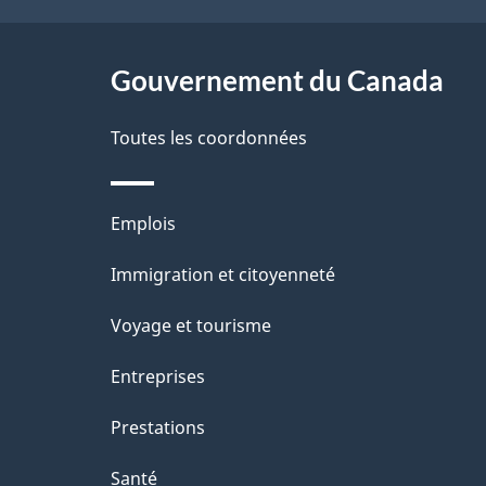
ce
s
site
Gouvernement du Canada
d
e
Toutes les coordonnées
l
Thèmes
Emplois
a
et
Immigration et citoyenneté
p
sujets
Voyage et tourisme
a
Entreprises
g
Prestations
e
Santé