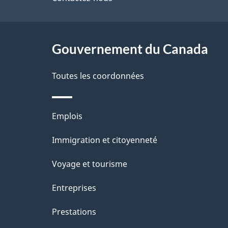
de
l
ce
s
site
Gouvernement du Canada
d
e
Toutes les coordonnées
l
Thèmes
Emplois
a
et
Immigration et citoyenneté
p
sujets
Voyage et tourisme
a
Entreprises
g
Prestations
e