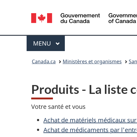
Sélection
de
la
Menu
MENU
PRINCIPAL
langue
Vous
Canada.ca
Ministères et organismes
San
êtes
ici :
Produits - La liste
Votre santé et vous
Achat de matériels médicaux sur
Achat de médicaments par l'entr