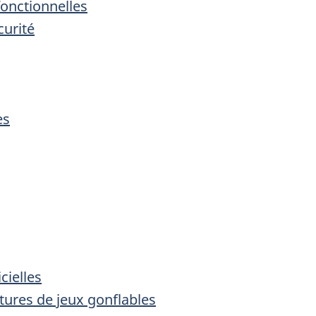
 fonctionnelles
curité
es
cielles
tures de jeux gonflables