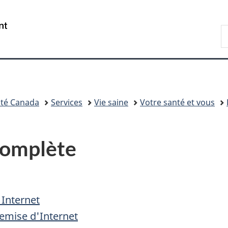
Passer
Passer
Passer
au
à
à
/
R
contenu
«
la
Government
d
principal
Au
version
of
C
sujet
HTML
Canada
du
simplifiée
gouvernement
»
té Canada
Services
Vie saine
Votre santé et vous
 complète
 Internet
emise d'Internet