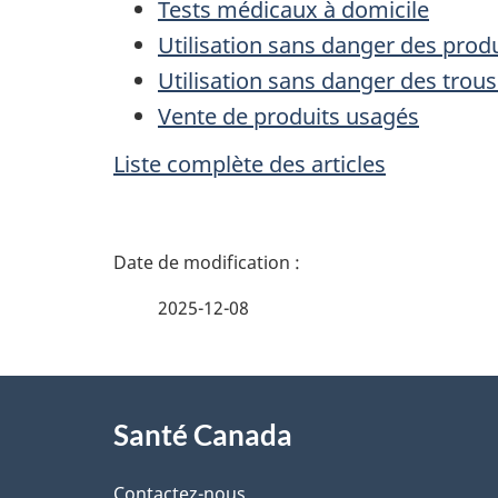
Tests médicaux à domicile
Utilisation sans danger des produ
Utilisation sans danger des trou
Vente de produits usagés
Liste complète des articles
D
é
2025-12-08
t
À
a
Santé Canada
propos
i
Contactez-nous