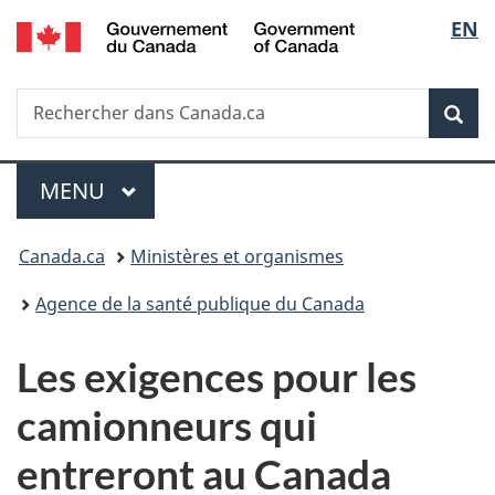
/
Sélec
EN
Passer
Passer
Passer
Government
au
à
à
de
of
contenu
«
la
Canada
Recherche
Rechercher
principal
Au
version
Rec
la
dans
sujet
HTML
Canada.ca
du
simplifiée
langu
Menu
gouvernement
MENU
PRINCIPAL
»
Vous
Canada.ca
Ministères et organismes
êtes
Agence de la santé publique du Canada
ici :
Les exigences pour les
camionneurs qui
entreront au Canada