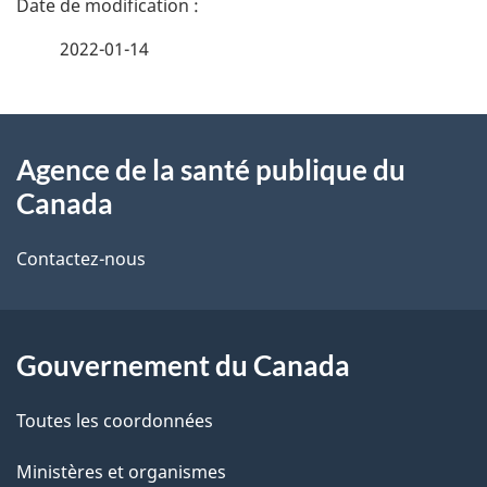
é
2022-01-14
t
À
a
Agence de la santé publique du
propos
i
Canada
de
l
Contactez-nous
ce
s
site
d
Gouvernement du Canada
e
l
Toutes les coordonnées
a
Ministères et organismes