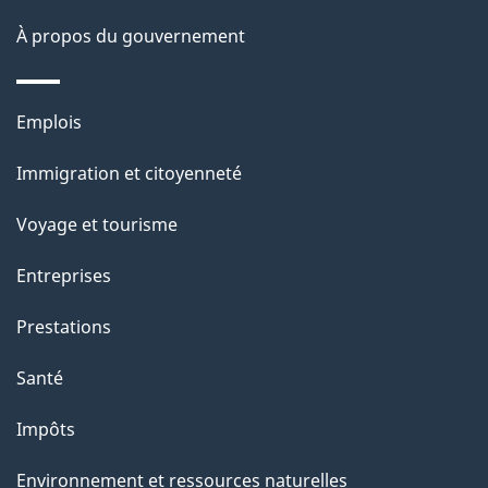
p
À propos du gouvernement
a
g
Thèmes
Emplois
et
e
Immigration et citoyenneté
sujets
Voyage et tourisme
Entreprises
Prestations
Santé
Impôts
Environnement et ressources naturelles