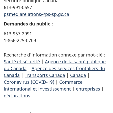
Sécurité publique Canada
613-991-0657
psmediarelations@ps-sp.gc.ca
Demandes du public :
613-957-2991
1-866-225-0709
Recherche d'information connexe par mot-clé :
Santé et sécurité
|
Agence de la santé publique
du Canada
|
Agence des services frontaliers du
Canada
|
Transports Canada
|
Canada
|
Coronavirus (COVID-19)
|
Commerce
international et investissement
|
entreprises
|
déclarations
D