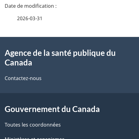
D
é
2026-03-31
t
À
a
Agence de la santé publique du
propos
i
Canada
de
l
Contactez-nous
ce
s
site
d
Gouvernement du Canada
e
l
Toutes les coordonnées
a