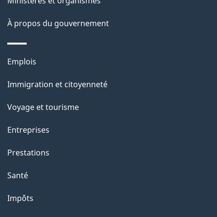
Ministères et organismes
p
À propos du gouvernement
a
g
Thèmes
Emplois
et
e
Immigration et citoyenneté
sujets
Voyage et tourisme
Entreprises
Prestations
Santé
Impôts