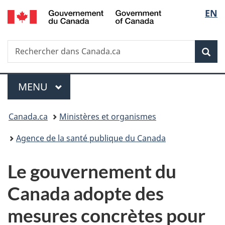
/
Sélec
EN
Passer
Passer
Passer
Government
au
à
à
de
of
contenu
«
la
Canada
Recherche
Rechercher
principal
Au
version
Rec
la
dans
sujet
HTML
Canada.ca
du
simplifiée
langu
Menu
gouvernement
MENU
PRINCIPAL
»
Vous
Canada.ca
Ministères et organismes
êtes
Agence de la santé publique du Canada
ici :
Le gouvernement du
Canada adopte des
mesures concrètes pour