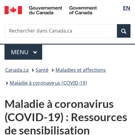
/
Sélec
EN
Passer
Passer
Passer
Government
au
à
à
de
of
contenu
«
la
Canada
Recherche
Rechercher
principal
Au
version
Rec
la
dans
sujet
HTML
Canada.ca
du
simplifiée
langu
Menu
gouvernement
MENU
PRINCIPAL
»
Vous
Canada.ca
Santé
Maladies et affections
êtes
Maladie à coronavirus (COVID-19)
ici :
Maladie à coronavirus
(COVID-19) : Ressources
de sensibilisation