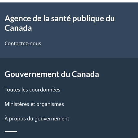
l
o
À
s
t
Agence de la santé publique du
propos
r
d
Canada
de
e
e
r
Contactez-nous
ce
l
é
site
t
a
r
Gouvernement du Canada
p
o
Toutes les coordonnées
a
a
c
g
Ministères et organismes
t
e
À propos du gouvernement
i
o