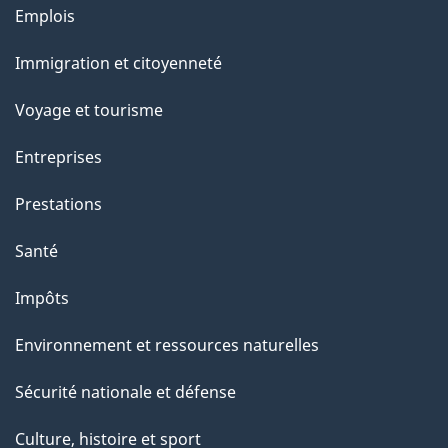
n
Thèmes
Emplois
s
et
u
Immigration et citoyenneté
sujets
r
Voyage et tourisme
c
e
Entreprises
t
Prestations
t
e
Santé
p
Impôts
a
g
Environnement et ressources naturelles
e
Sécurité nationale et défense
Culture, histoire et sport