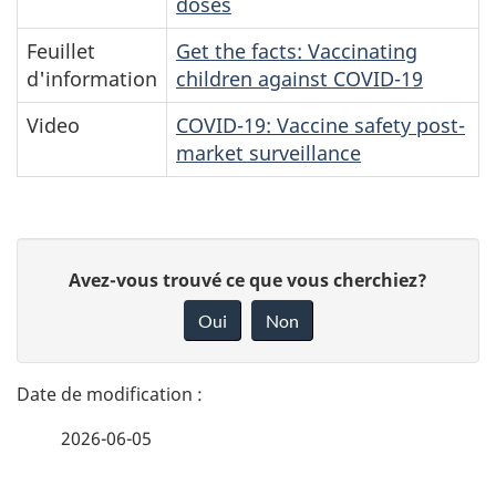
doses
Feuillet
Get the facts: Vaccinating
d'information
children against COVID-19
Video
COVID-19: Vaccine safety post-
market surveillance
D
D
Avez-vous trouvé ce que vous cherchiez?
é
o
Oui
Non
n
t
n
a
e
2026-06-05
i
z
v