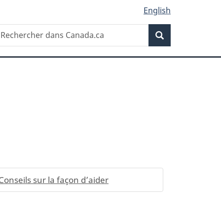
English
Recherche
echercher
Recherche
ans
anada.ca
Conseils sur la façon d’aider