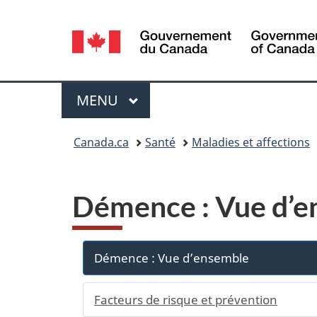
Sélection
de
la
Menu
MENU
PRINCIPAL
langue
Vous
Canada.ca
Santé
Maladies et affections
êtes
ici :
Démence : Vue d’e
Démence : Vue d’ensemble
Facteurs de risque et prévention