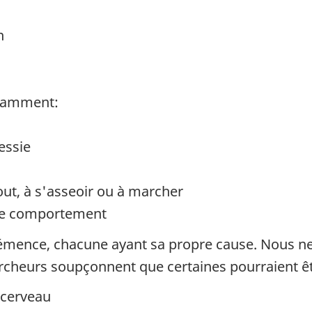
n
tamment:
essie
bout, à s'asseoir ou à marcher
de comportement
démence, chacune ayant sa propre cause. Nous 
rcheurs soupçonnent que certaines pourraient êtr
 cerveau