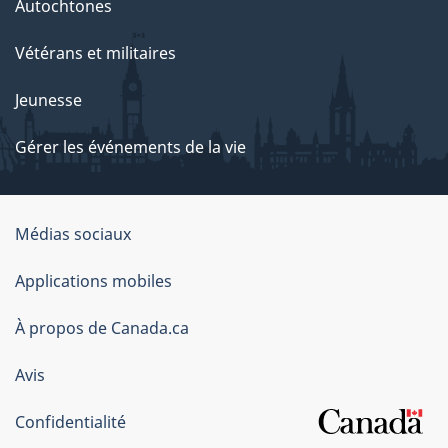
Autochtones
Vétérans et militaires
Jeunesse
Gérer les événements de la vie
Organisation
Médias sociaux
du
Applications mobiles
gouvernement
du
À propos de Canada.ca
Canada
Avis
Confidentialité