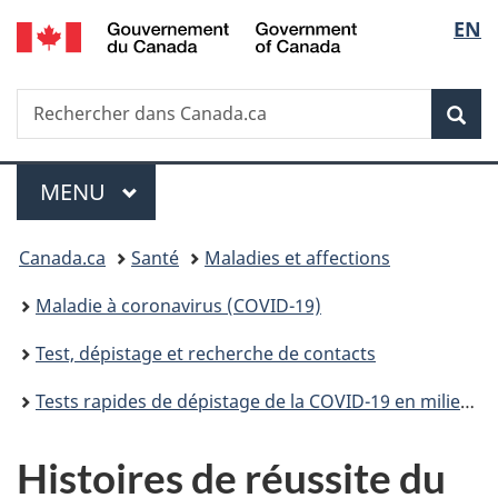
/
Sélec
EN
Passer
Passer
Passer
Government
au
à
à
de
of
contenu
«
la
Canada
Recherche
Rechercher
principal
Au
version
Rec
la
dans
sujet
HTML
Canada.ca
du
simplifiée
langu
Menu
gouvernement
MENU
PRINCIPAL
»
Vous
Canada.ca
Santé
Maladies et affections
êtes
Maladie à coronavirus (COVID-19)
ici :
Test, dépistage et recherche de contacts
Tests rapides de dépistage de la COVID-19 en milieu de travail : Ce que les employeurs doivent savoir
Histoires de réussite du