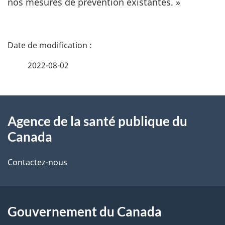
nos mesures de prévention existantes. »
D
é
2022-08-02
t
À
a
Agence de la santé publique du
propos
i
Canada
de
l
Contactez-nous
ce
s
site
d
Gouvernement du Canada
e