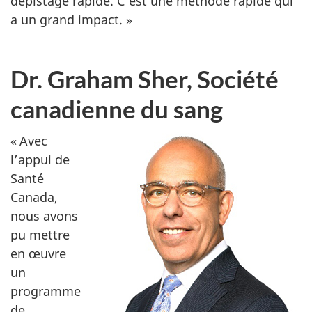
dépistage rapide. C’est une méthode rapide qui
a un grand impact. »
Dr. Graham Sher, Société
canadienne du sang
« Avec
l’appui de
Santé
Canada,
nous avons
pu mettre
en œuvre
un
programme
de