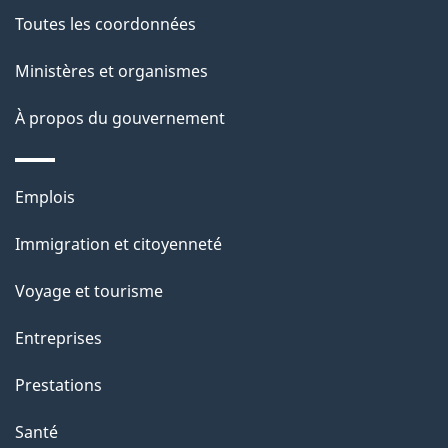
l
Toutes les coordonnées
a
Ministères et organismes
p
À propos du gouvernement
a
g
Thèmes
Emplois
et
e
Immigration et citoyenneté
sujets
Voyage et tourisme
Entreprises
Prestations
Santé