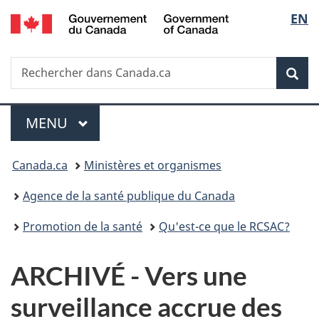
/
Sélec
EN
Passer
Passer
Passer
Government
au
à
à
de
of
contenu
«
la
Canada
Recherche
Rechercher
principal
Au
version
Rec
la
dans
sujet
HTML
Canada.ca
du
simplifiée
langu
Menu
gouvernement
MENU
PRINCIPAL
»
Vous
Canada.ca
Ministères et organismes
êtes
Agence de la santé publique du Canada
ici :
Promotion de la santé
Qu'est-ce que le RCSAC?
ARCHIVÉ - Vers une
surveillance accrue des