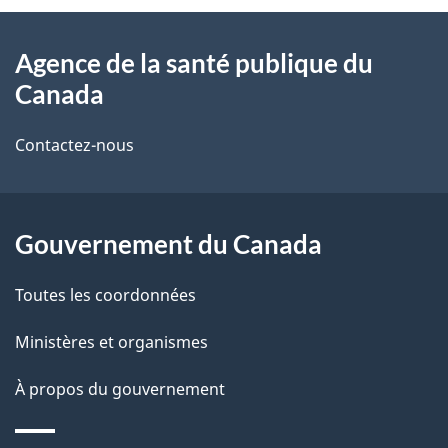
À
a
Agence de la santé publique du
propos
i
Canada
de
l
Contactez-nous
ce
s
site
d
Gouvernement du Canada
e
l
Toutes les coordonnées
a
Ministères et organismes
p
À propos du gouvernement
a