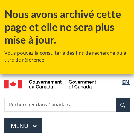
Passer
Passer
Passer
Nous avons archivé cette
au
à
à
contenu
«
la
page et elle ne sera plus
principal
Au
version
sujet
HTML
mise à jour.
du
simplifiée
gouvernement
Vous pouvez la consulter à des fins de recherche ou à
»
titre de référence.
/
Sélec
EN
Government
de
of
Canada
Recherche
Rechercher
Rec
la
dans
Canada.ca
langu
Menu
MENU
PRINCIPAL