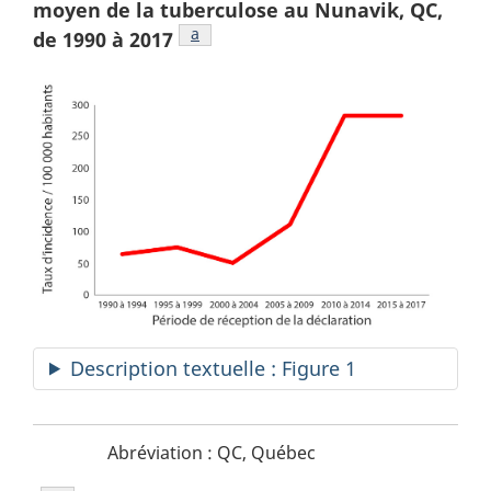
moyen de la tuberculose au Nunavik, QC,
Figure 1 note
a
de 1990 à
2017
Description textuelle : Figure 1
Figure
N
Abréviation : QC, Québec
1
o