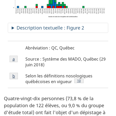
Description textuelle : Figure 2
Figure
N
Abréviation : QC, Québec
2
o
Figure
-
Source : Système des MADO, Québec (29
Retour à la référence de la note
a
de la figure 2
t
2
abréviation
juin 2018)
note
e
Figure
a
Selon les définitions nosologiques
Retour à la référence de la note
b
de la figure 2
s
2
Footnote
10
québécoises en vigueur
d
note
b
e
Quatre-vingt-dix personnes (73,8 % de la
l
population de 122 élèves, ou 9,0 % du groupe
a
d'étude total) ont fait l'objet d'un dépistage à
f