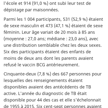
l'école et 914 (91,0 %) ont subi leur test de
i
dépistage par maisonnées.
g
Parmi les 1 004 participants, 531 (52,9 %) étaient
u
de sexe masculin et 473 (47,1 %) étaient de sexe
r
féminin. Leur âge variait de 20 mois à 85 ans
e
(moyenne : 27,0 ans; médiane : 23,0 ans), avec
2
une distribution semblable chez les deux sexes.
Six des participants étaient des enfants de
moins de deux ans dont les parents avaient
refusé le vaccin BCG antérieurement.
Cinquante-deux (7,8 %) des 667 personnes pour
lesquelles des renseignements étaient
disponibles avaient des antécédents de TB
active. L'année du diagnostic de TB était
disponible pour 44 des cas et elle s'échelonnait
de 1955 à 2015. Six cent-sept personnes avaient