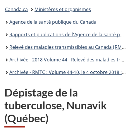
Vous
Canada.ca
Ministères et organismes
êtes
Agence de la santé publique du Canada
ici :
Rapports et publications de l'Agence de la santé publique du Canada
Relevé des maladies transmissibles au Canada (RMTC)
Archivée - 2018 Volume 44 - Relevé des maladies transmissibles au Canada (RMTC)
Archivée - RMTC : Volume 44-10, le 4 octobre 2018 : Changements climatiques et maladie de Lyme
Dépistage de la
tuberculose, Nunavik
(Québec)