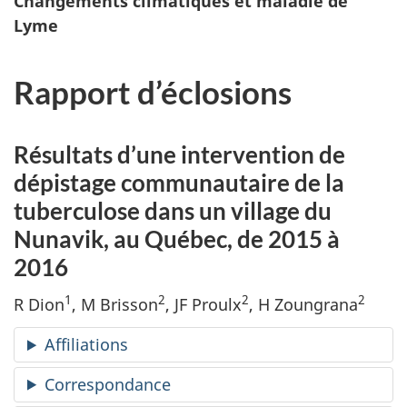
Changements climatiques et maladie de
Lyme
Rapport d’éclosions
Résultats d’une intervention de
dépistage communautaire de la
tuberculose dans un village du
Nunavik, au Québec, de 2015 à
2016
1
2
2
2
R Dion
, M Brisson
, JF Proulx
, H Zoungrana
Affiliations
Correspondance