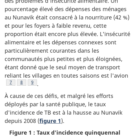
des problèmes d'insécurité alimentaire. Un
pourcentage élevé des dépenses des ménages
au Nunavik était consacré à la nourriture (42 %)
et pour les foyers à faible revenu, cette
proportion était encore plus élevée. L'insécurité
alimentaire et les dépenses connexes sont
particulièrement courantes dans les
communautés plus petites et plus éloignées,
étant donné que le seul moyen de transport
reliant les villages en toutes saisons est l'avion
Footnote
7
Footnote
8
Footnote
9
.
À cause de ces défis, et malgré les efforts
déployés par la santé publique, le taux
d'incidence de TB est à la hausse au Nunavik
depuis 2008 (
figure 1
).
Figure 1 : Taux d'incidence quinquennal