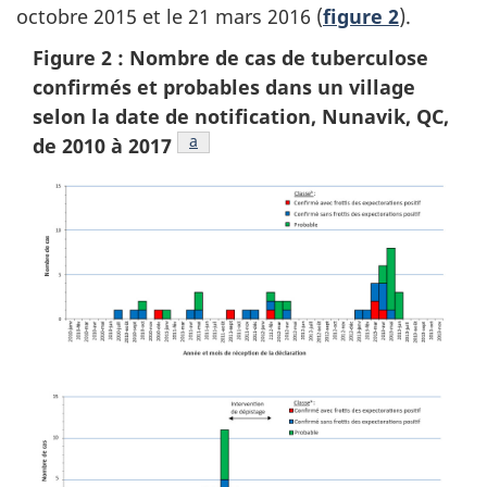
octobre 2015 et le 21 mars 2016 (
figure 2
).
Figure 2 note
b
Figure 2 : Nombre de cas de tuberculose
confirmés et probables dans un village
selon la date de notification, Nunavik, QC,
Figure 2 note
a
de 2010 à
2017