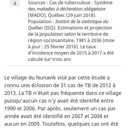
Figure
-
Sources : Cas de tuberculose : Système
Retour à la référence de la note
a
de la figure 1
t
1
abréviation
des
maladies à déclaration obligatoire
note
e
(MADO), Québec (29 juin 2018).
a
Population :
Institut de la statistique du
s
Québec
(ISQ). Estimations et projection
d
de la population selon le territoire de
e
région sociosanitaire, 1981 à 2036 (mise
à jour : 25 février 2016). Le taux
l
d’incidence moyen de 2015 à 2017 a été
a
calculé sur trois ans
f
i
Le village du Nunavik visé par cette étude a
g
connu une éclosion de 31 cas de TB de 2012 à
u
2013. La TB n’était pas fréquente dans ce village
r
puisqu’aucun cas n’y avait été identifié entre
e
1990 et 2006. Par après, seulement un cas par
1
année avait été identifié en 2007 et 2008 et
aucun en 2009. Toutefois, quelques cas ont été