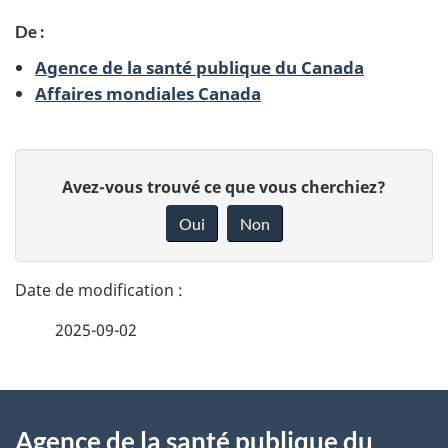
De :
Agence de la santé publique du Canada
Affaires mondiales Canada
D
D
Avez-vous trouvé ce que vous cherchiez?
é
o
Oui
Non
n
t
n
a
e
2025-09-02
i
z
v
l
o
À
s
t
Agence de la santé publique du