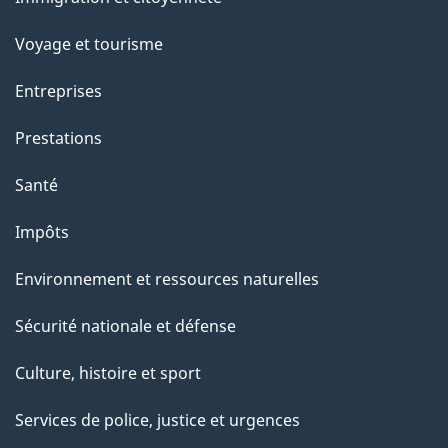
u
sujets
r
Voyage et tourisme
c
e
Entreprises
t
Prestations
t
e
Santé
p
Impôts
a
g
Environnement et ressources naturelles
e
Sécurité nationale et défense
Culture, histoire et sport
Services de police, justice et urgences