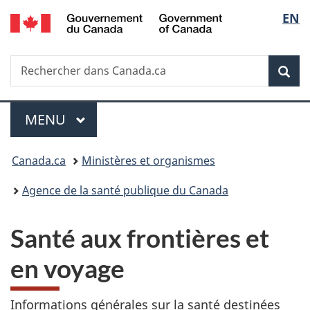
/
Sélec
EN
Passer
Passer
Passer
Government
au
à
à
de
of
contenu
«
la
Canada
Recherche
Rechercher
principal
Au
version
Rec
la
dans
sujet
HTML
Canada.ca
du
simplifiée
langu
Menu
gouvernement
MENU
PRINCIPAL
»
Vous
Canada.ca
Ministères et organismes
êtes
Agence de la santé publique du Canada
ici :
Santé aux frontières et
en voyage
Informations générales sur la santé destinées