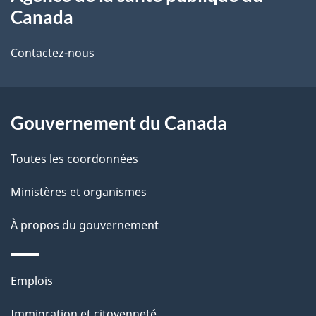
propos
r
d
Canada
de
e
e
r
Contactez-nous
ce
l
é
site
t
a
r
Gouvernement du Canada
p
o
Toutes les coordonnées
a
a
c
g
Ministères et organismes
t
e
À propos du gouvernement
i
o
n
Thèmes
Emplois
s
et
Immigration et citoyenneté