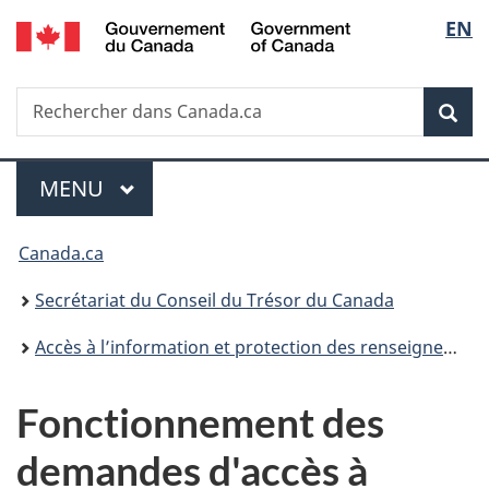
/
Sélec
EN
Passer
Passer
Passer
Government
au
à
à
de
of
contenu
«
la
Canada
Recherche
Rechercher
principal
Au
version
Rec
la
dans
sujet
HTML
Canada.ca
du
simplifiée
langu
Menu
gouvernement
MENU
PRINCIPAL
»
Vous
Canada.ca
êtes
Secrétariat du Conseil du Trésor du Canada
ici :
Accès à l’information et protection des renseignements personnels
Fonctionnement des
demandes d'accès à