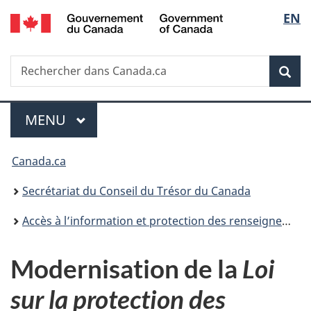
/
Sélec
EN
Passer
Passer
Passer
Government
au
à
à
de
of
contenu
«
la
Canada
Recherche
Rechercher
principal
Au
version
Rec
la
dans
sujet
HTML
Canada.ca
du
simplifiée
langu
Menu
gouvernement
MENU
PRINCIPAL
»
Vous
Canada.ca
êtes
Secrétariat du Conseil du Trésor du Canada
ici :
Accès à l’information et protection des renseignements personnels
Modernisation de la
Loi
sur la protection des