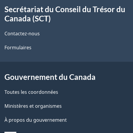
À
a
Secrétariat du Conseil du Trésor du
propos
i
Canada (SCT)
de
l
Contactez-nous
ce
s
Formulaires
site
d
e
l
Gouvernement du Canada
a
Toutes les coordonnées
p
Ministères et organismes
a
À propos du gouvernement
g