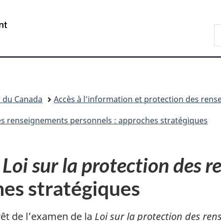
Passer
Passer
Passer
au
à
à
/
R
contenu
«
la
Government
d
principal
Au
version
of
C
sujet
HTML
Canada
du
simplifiée
gouvernement
»
r du Canada
Accès à l’information et protection des ren
des renseignements personnels : approches stratégiques
a
Loi sur la protection des 
hes stratégiques
rêt de l’examen de la
Loi sur la protection des re