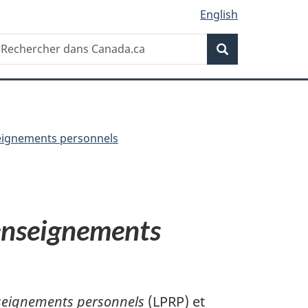
English
Recherche
echercher
Recherche
ans
anada.ca
seignements personnels
renseignements
nseignements personnels
(LPRP) et