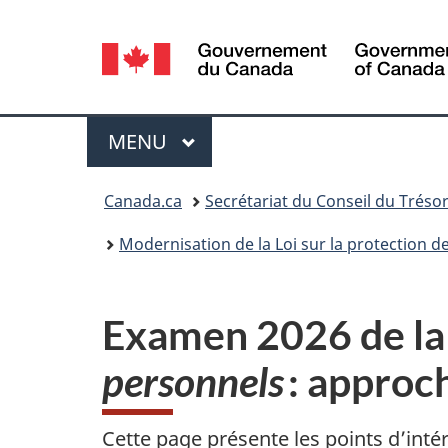
Sélection
de
la
Menu
MENU
PRINCIPAL
langue
Vous
Canada.ca
Secrétariat du Conseil du Tréso
êtes
Modernisation de la Loi sur la protection 
ici :
Examen 2026 de l
personnels
: approc
Cette page présente les points d’inté