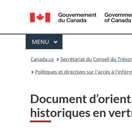
Sélection
de
la
Menu
MENU
PRINCIPAL
langue
Vous
Canada.ca
Secrétariat du Conseil du Tréso
êtes
Politiques et directives sur l'accès à l'info
ici :
Document d’orienta
historiques en vertu