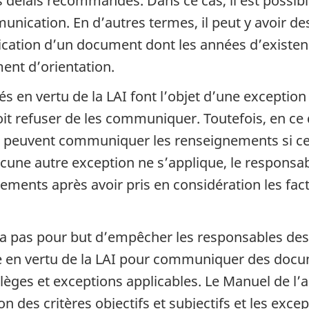
s délais recommandés. Dans ce cas, il est possib
unication. En d’autres termes, il peut y avoir de
cation d’un document dont les années d’existenc
nt d’orientation.
en vertu de la LAI font l’objet d’une exception 
oit refuser de les communiquer. Toutefois, en ce
les peuvent communiquer les renseignements si ce
cune autre exception ne s’applique, le responsabl
ents après avoir pris en considération les fact
a pas pour but d’empêcher les responsables des i
re en vertu de la LAI pour communiquer des docu
ges et exceptions applicables. Le Manuel de l’ac
on des critères objectifs et subjectifs et les exce