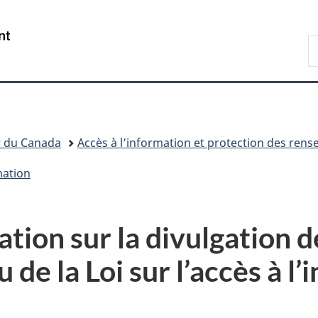
Passer
Passer
Passer
au
à
à
/
R
contenu
«
la
Government
d
principal
Au
version
of
C
sujet
HTML
Canada
du
simplifiée
gouvernement
»
r du Canada
Accès à l’information et protection des ren
rmation
tion sur la divulgation 
 de la Loi sur l’accès à l