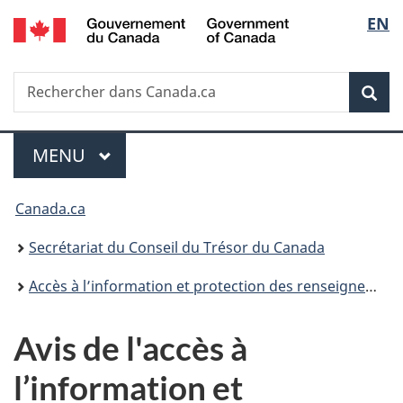
/
Sélec
EN
Passer
Passer
Passer
Government
au
à
à
de
of
contenu
«
la
Canada
Recherche
Rechercher
principal
Au
version
Rec
la
dans
sujet
HTML
Canada.ca
du
simplifiée
langu
Menu
gouvernement
MENU
PRINCIPAL
»
Vous
Canada.ca
êtes
Secrétariat du Conseil du Trésor du Canada
ici :
Accès à l’information et protection des renseignements personnels
Avis de l'accès à
l’information et