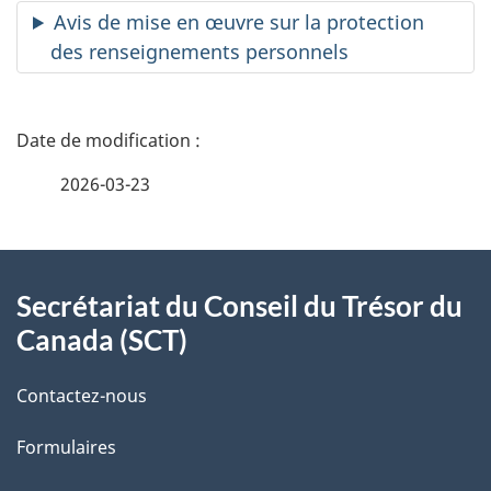
Avis de mise en œuvre sur la protection
des renseignements personnels
D
é
2026-03-23
t
À
a
Secrétariat du Conseil du Trésor du
propos
i
Canada (SCT)
de
l
Contactez-nous
ce
s
Formulaires
site
d