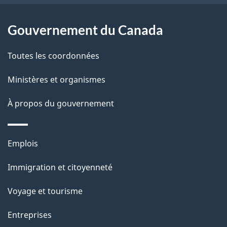
e
l
Gouvernement du Canada
a
Toutes les coordonnées
p
Ministères et organismes
a
À propos du gouvernement
g
e
Thèmes
Emplois
et
Immigration et citoyenneté
sujets
Voyage et tourisme
Entreprises