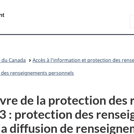
Passer
Passer
Passer
au
à
à
/
R
contenu
«
la
Government
d
principal
Au
version
of
C
sujet
HTML
Canada
du
simplifiée
gouvernement
»
r du Canada
Accès à l’information et protection des ren
ion des renseignements personnels
vre de la protection des
 : protection des rense
la diffusion de renseign