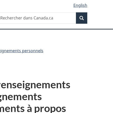
English
Recherche
echercher
Recherche
ans
anada.ca
seignements personnels
 renseignements
ignements
ements à propos