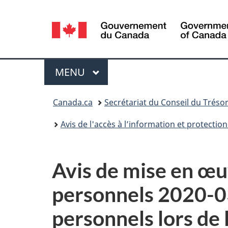
Sélection
de
la
Menu
MENU
PRINCIPAL
langue
Vous
Canada.ca
Secrétariat du Conseil du Tréso
êtes
Avis de l'accès à l’information et protect
ici :
Avis de mise en œu
personnels 2020-03
personnels lors de 