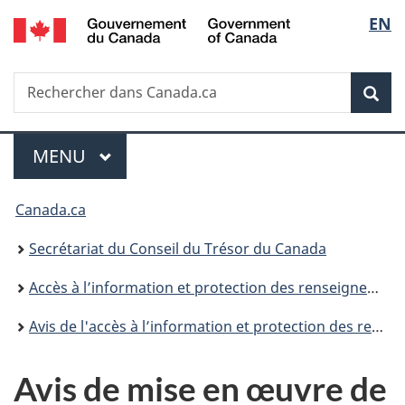
/
Sélec
EN
Passer
Passer
Passer
Government
au
à
à
de
of
contenu
«
la
Canada
Recherche
Rechercher
principal
Au
version
Rec
la
dans
sujet
HTML
Canada.ca
du
simplifiée
langu
Menu
gouvernement
MENU
PRINCIPAL
»
Vous
Canada.ca
êtes
Secrétariat du Conseil du Trésor du Canada
ici :
Accès à l’information et protection des renseignements personnels
Avis de l'accès à l’information et protection des renseignements personnels
Avis de mise en œuvre de