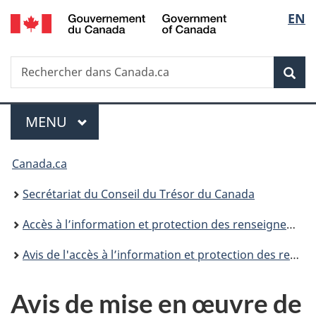
/
Sélec
EN
Passer
Passer
Passer
Government
au
à
à
de
of
contenu
«
la
Canada
Recherche
Rechercher
principal
Au
version
Rec
la
dans
sujet
HTML
Canada.ca
du
simplifiée
langu
Menu
gouvernement
MENU
PRINCIPAL
»
Vous
Canada.ca
êtes
Secrétariat du Conseil du Trésor du Canada
ici :
Accès à l’information et protection des renseignements personnels
Avis de l'accès à l’information et protection des renseignements personnels
Avis de mise en œuvre de