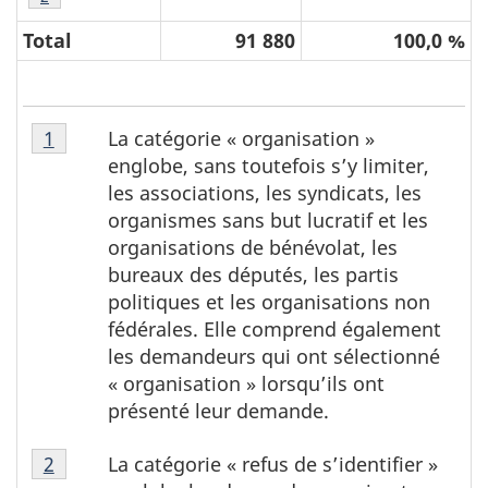
Total
91 880
100,0 %
T
Tableau
La catégorie « organisation »
Retour à la référence du tableau 3 note
1
a
3,
englobe, sans toutefois s’y limiter,
note
b
les associations, les syndicats, les
1
l
organismes sans but lucratif et les
organisations de bénévolat, les
e
bureaux des députés, les partis
a
politiques et les organisations non
u
fédérales. Elle comprend également
3
les demandeurs qui ont sélectionné
,
« organisation » lorsqu’ils ont
n
présenté leur demande.
o
Tableau
La catégorie « refus de s’identifier »
Retour à la référence du tableau 3 note
2
t
3,