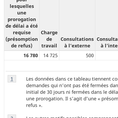
lesquelles
une
prorogation
de délai a été
requise
Charge
(présomption
de
Consultations
Consulta
de refus)
travail
à l’externe
à l’int
16 780
14 725
500
T
Tableau
Les données dans ce tableau tiennent c
Retour à la référence du tableau 6 note
1
a
6,
demandes qui n’ont pas été fermées dans
note
b
initial de 30 jours ni fermées dans le déla
1
l
une prorogation. Il s’agit d’une « préso
refus ».
e
a
Tableau