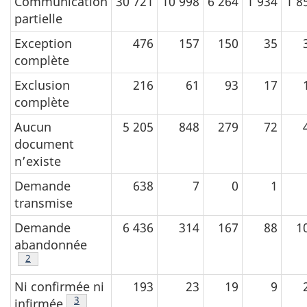
Communication
30 721
10 998
6 264
1 934
1 8
partielle
Exception
476
157
150
35
complète
Exclusion
216
61
93
17
complète
Aucun
5 205
848
279
72
document
n’existe
Demande
638
7
0
1
transmise
Demande
6 436
314
167
88
1
abandonnée
Voir tableau 4, note
2
Ni confirmée ni
193
23
19
9
Voir tableau 4, note
3
infirmée