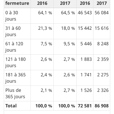
fermeture
2016
2017
2016
2017
0 à 30
64,1 %
64,5 %
46 543
56 084
jours
31 à 60
21,3 %
18,0 %
15 442
15 616
jours
61 à 120
7,5 %
9,5 %
5 446
8 248
jours
121 à 180
2,6 %
2,7 %
1 883
2 359
jours
181 à 365
2,4 %
2,6 %
1 741
2 275
jours
Plus de
2,1 %
2,7 %
1 526
2 326
365 jours
Total
100,0 %
100,0 %
72 581
86 908