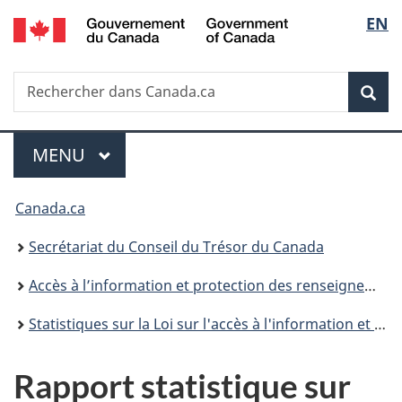
/
Sélec
EN
Passer
Passer
Passer
Government
au
à
à
de
of
contenu
«
la
Canada
Recherche
Rechercher
principal
Au
version
Rec
la
dans
sujet
HTML
Canada.ca
du
simplifiée
langu
Menu
gouvernement
MENU
PRINCIPAL
»
Vous
Canada.ca
êtes
Secrétariat du Conseil du Trésor du Canada
ici :
Accès à l’information et protection des renseignements personnels
Statistiques sur la Loi sur l'accès à l'information et la Loi sur la protection des renseignements personnels
Rapport statistique sur