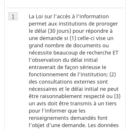
T
Tableau
La Loi sur l’accès à l’information
Retour à la référence du tableau 5 note
1
a
5,
permet aux institutions de proroger
note
b
le délai (30 jours) pour répondre à
1
l
une demande si (1) celle-ci vise un
grand nombre de documents ou
e
nécessite beaucoup de recherche ET
a
l’observation du délai initial
u
entraverait de façon sérieuse le
5
fonctionnement de l’institution; (2)
,
des consultations externes sont
n
nécessaires et le délai initial ne peut
o
être raisonnablement respecté ou (3)
un avis doit être transmis à un tiers
t
pour l’informer que les
e
renseignements demandés font
s
l’objet d’une demande. Les données