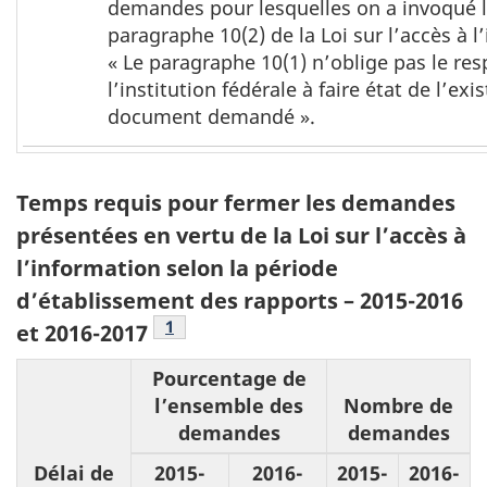
n
demandes pour lesquelles on a invoqué 
note
paragraphe 10(2) de la Loi sur l’accès à l
o
3
« Le paragraphe 10(1) n’oblige pas le re
t
l’institution fédérale à faire état de l’ex
e
document demandé ».
s
Temps requis pour fermer les demandes
présentées en vertu de la Loi sur l’accès à
l’information selon la période
d’établissement des rapports – 2015-2016
Voir tableau 5, note
1
et 2016-2017
Pourcentage de
l’ensemble des
Nombre de
demandes
demandes
Délai de
2015-
2016-
2015-
2016-