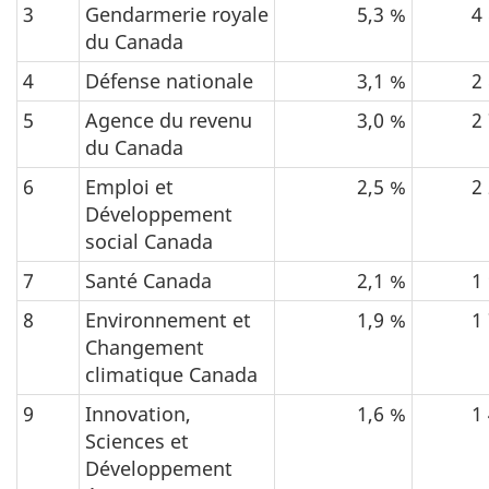
3
Gendarmerie royale
5,3 %
4
du Canada
4
Défense nationale
3,1 %
2
5
Agence du revenu
3,0 %
2
du Canada
6
Emploi et
2,5 %
2
Développement
social Canada
7
Santé Canada
2,1 %
1
8
Environnement et
1,9 %
1
Changement
climatique Canada
9
Innovation,
1,6 %
1
Sciences et
Développement