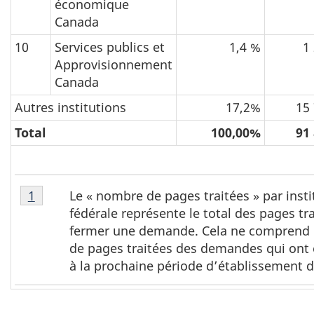
économique
Canada
10
Services publics et
1,4 %
1
Approvisionnement
Canada
Autres institutions
17,2%
15
Total
100,00%
91
T
Tableau
Le « nombre de pages traitées » par insti
Retour à la référence du tableau 2 note
1
a
2,
fédérale représente le total des pages tr
note
b
fermer une demande. Cela ne comprend 
1
l
de pages traitées des demandes qui ont 
à la prochaine période d’établissement d
e
a
u