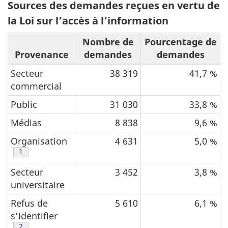
Sources des demandes reçues en vertu de
2
la Loi sur l’accès à l’information
,
n
Nombre de
Pourcentage de
o
Provenance
demandes
demandes
t
Secteur
38 319
41,7 %
e
commercial
s
Public
31 030
33,8 %
Médias
8 838
9,6 %
Organisation
4 631
5,0 %
Voir tableau 3, note
1
Secteur
3 452
3,8 %
universitaire
Refus de
5 610
6,1 %
s’identifier
Voir tableau 3, note
2