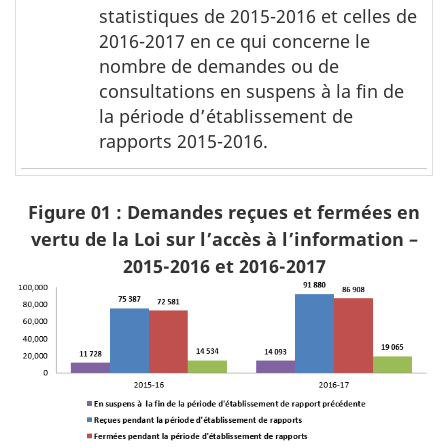
1
l
statistiques de 2015-2016 et celles de
2016-2017 en ce qui concerne le
e
nombre de demandes ou de
a
consultations en suspens à la fin de
u
la période d’établissement de
1
rapports 2015-2016.
,
n
Figure 01 : Demandes reçues et fermées en
o
vertu de la Loi sur l’accès à l’information –
t
2015-2016 et 2016-2017
e
s