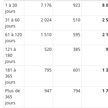
1 à 30
7 176
923
8 
jours
31 à 60
2 024
510
2 
jours
61 à 120
1 510
595
2 
jours
121 à
520
385
180
jours
181 à
795
601
1 
365
jours
Plus de
947
794
1 
365
jours