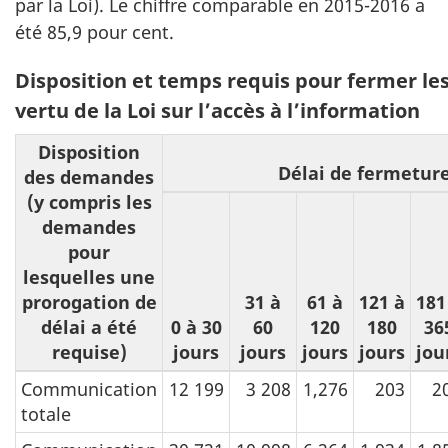
par la Loi). Le chiffre comparable en 2015-2016 a
été 85,9 pour cent.
Disposition et temps requis pour fermer l
vertu de la Loi sur l’accès à l’information
Disposition
Délai de fermetur
des demandes
(y compris les
demandes
pour
lesquelles une
prorogation de
31 à
61 à
121 à
181
délai a été
0 à 30
60
120
180
36
requise)
jours
jours
jours
jours
jou
Communication
12 199
3 208
1,276
203
2
totale