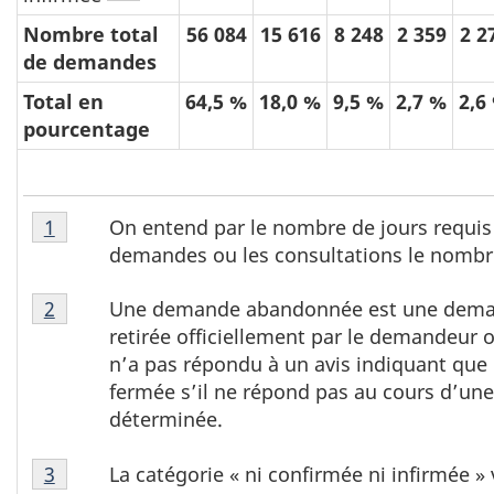
Nombre total
56 084
15 616
8 248
2 359
2 2
de demandes
Total en
64,5 %
18,0 %
9,5 %
2,7 %
2,6
pourcentage
T
Tableau
On entend par le nombre de jours requis
Retour à la référence du tableau 4 note
1
a
4,
demandes ou les consultations le nombre 
note
b
Tableau
1
l
Une demande abandonnée est une deman
Retour à la référence du tableau 4 note
2
4,
retirée officiellement par le demandeur
e
note
n’a pas répondu à un avis indiquant que
a
2
fermée s’il ne répond pas au cours d’une
u
déterminée.
4
Tableau
,
La catégorie « ni confirmée ni infirmée » 
Retour à la référence du tableau 4 note
3
4,