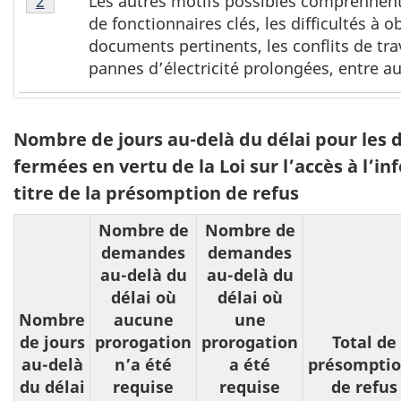
Les autres motifs possibles comprennent
Retour à la référence du tableau 6 note
2
u
6,
de fonctionnaires clés, les difficultés à o
6
note
documents pertinents, les conflits de trav
2
,
pannes d’électricité prolongées, entre au
n
o
Nombre de jours au-delà du délai pour les
t
fermées en vertu de la Loi sur l’accès à l’i
e
s
titre de la présomption de refus
Nombre de
Nombre de
demandes
demandes
au-delà du
au-delà du
délai où
délai où
Nombre
aucune
une
de jours
prorogation
prorogation
Total de
au-delà
n’a été
a été
présompti
du délai
requise
requise
de refus