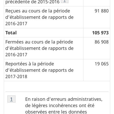
Voir tableau 1, note
1
précédente de 2015-2016
Reçues au cours de la période
91 880
d’établissement de rapports de
2016-2017
Total
105 973
Fermées au cours de la période
86 908
d’établissement de rapports de
2016-2017
Reportées à la période
19 065
d’établissement de rapports de
2017-2018
T
Tableau
En raison d’erreurs administratives,
Retour à la référence du tableau 1 note
1
a
1,
de légères incohérences ont été
note
b
observées entre les données