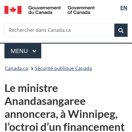
/
Sélec
EN
Passer
Passer
Passer
Government
au
à
à
de
of
contenu
«
la
Canada
Recherche
Rechercher
principal
Au
version
Rec
la
dans
sujet
HTML
Canada.ca
du
simplifiée
langu
Menu
gouvernement
MENU
PRINCIPAL
»
Vous
Canada.ca
Sécurité publique Canada
êtes
Le ministre
ici :
Anandasangaree
annoncera, à Winnipeg,
l’octroi d’un financement