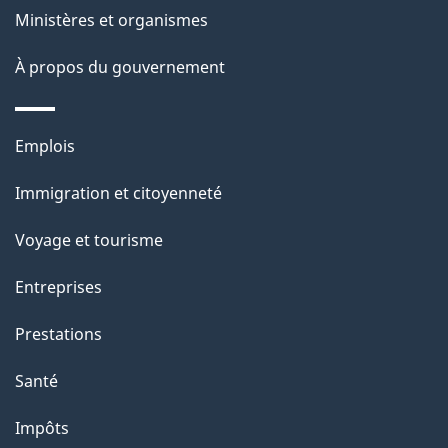
ce
s
Ministères et organismes
site
d
À propos du gouvernement
e
l
Thèmes
Emplois
et
a
Immigration et citoyenneté
sujets
p
Voyage et tourisme
a
Entreprises
g
Prestations
e
Santé
Impôts