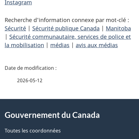
Instagram
Recherche d'information connexe par mot-clé :
Sécurité
|
Sécurité publique Canada
|
Manitoba
|
Sécurité communautaire, services de police et
la mobilisation
|
médias
|
avis aux médias
D
é
2026-05-12
t
À
a
Gouvernement du Canada
propos
i
de
l
Toutes les coordonnées