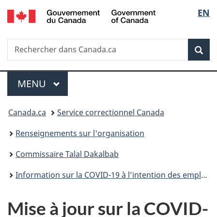
/
Sélec
EN
Passer
Passer
Passer
Government
au
à
à
de
of
contenu
«
la
Canada
Recherche
Rechercher
principal
Au
version
Rec
la
dans
sujet
HTML
Canada.ca
du
simplifiée
langu
Menu
gouvernement
MENU
PRINCIPAL
»
Vous
Canada.ca
Service correctionnel Canada
êtes
Renseignements sur l'organisation
ici :
Commissaire Talal Dakalbab
Information sur la COVID-19 à l’intention des employés des services correctionnels (archivée)
Mise à jour sur la COVID-