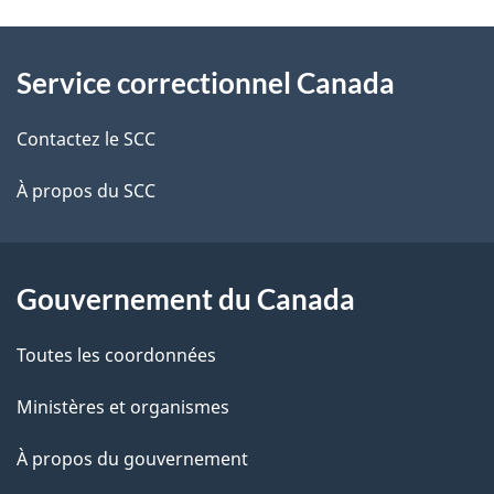
t
À
a
Service correctionnel Canada
propos
i
de
l
Contactez le SCC
ce
s
À propos du SCC
site
d
e
Gouvernement du Canada
l
Toutes les coordonnées
a
Ministères et organismes
p
À propos du gouvernement
a