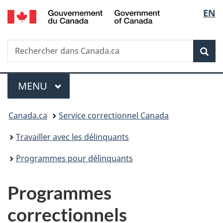
/
Sélec
EN
Passer
Passer
Passer
Government
au
à
à
de
of
contenu
«
la
Canada
Recherche
Rechercher
principal
Au
version
Rec
la
dans
sujet
HTML
Canada.ca
du
simplifiée
langu
Menu
gouvernement
MENU
PRINCIPAL
»
Vous
Canada.ca
Service correctionnel Canada
êtes
Travailler avec les délinquants
ici :
Programmes pour délinquants
Programmes
correctionnels