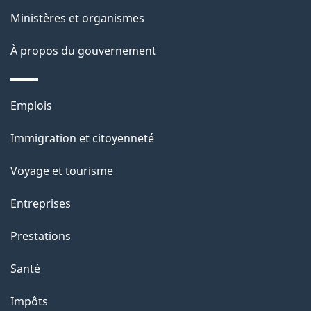
a
Ministères et organismes
p
À propos du gouvernement
a
g
Thèmes
Emplois
e
et
Immigration et citoyenneté
sujets
Voyage et tourisme
Entreprises
Prestations
Santé
Impôts