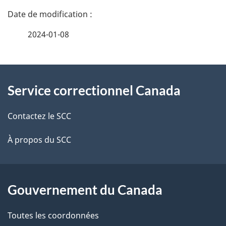
D
é
2024-01-08
t
À
a
Service correctionnel Canada
propos
i
de
l
Contactez le SCC
ce
s
À propos du SCC
site
d
e
Gouvernement du Canada
l
Toutes les coordonnées