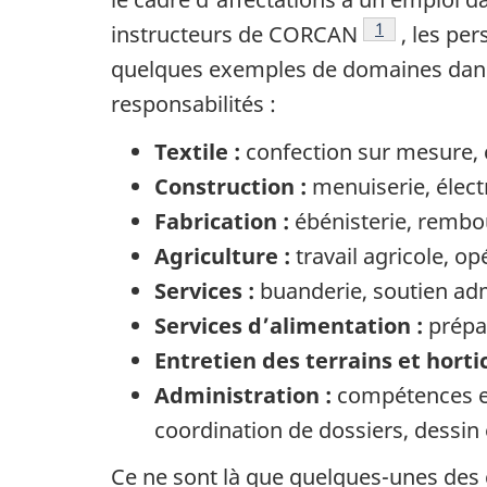
Note de bas d
1
instructeurs de CORCAN
, les pe
quelques exemples de domaines dans 
responsabilités :
Textile :
confection sur mesure,
Construction :
menuiserie, électr
Fabrication :
ébénisterie, rembo
Agriculture :
travail agricole, op
Services :
buanderie, soutien adm
Services d’alimentation :
prépa
Entretien des terrains et hortic
Administration :
compétences en
coordination de dossiers, dessin 
Ce ne sont là que quelques-unes des 