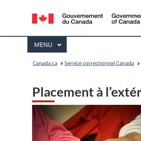
Sélection
de
la
Menu
MENU
PRINCIPAL
langue
Vous
Canada.ca
Service correctionnel Canada
êtes
ici :
Placement à l’exté