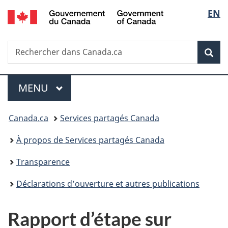
Government
Sélec
EN
Passer
Passer
Passer
of
au
à
à
de
Canada
contenu
«
la
Recherche
Rechercher
principal
Au
version
Rec
la
dans
sujet
HTML
Canada.ca
du
simplifiée
langu
Menu
gouvernement
MENU
PRINCIPAL
»
Vous
Canada.ca
Services partagés Canada
êtes
À propos de Services partagés Canada
ici :
Transparence
Déclarations d’ouverture et autres publications
Rapport d’étape sur