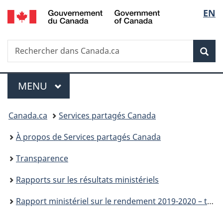
/
Sélec
EN
Passer
Passer
Passer
Government
au
à
à
de
of
contenu
«
la
Canada
Recherche
Rechercher
principal
Au
version
Rec
la
dans
sujet
HTML
Canada.ca
du
simplifiée
langu
Menu
gouvernement
MENU
PRINCIPAL
»
Vous
Canada.ca
Services partagés Canada
êtes
À propos de Services partagés Canada
ici :
Transparence
Rapports sur les résultats ministériels
Rapport ministériel sur le rendement 2019-2020 – tableaux de renseignements supplémentaires