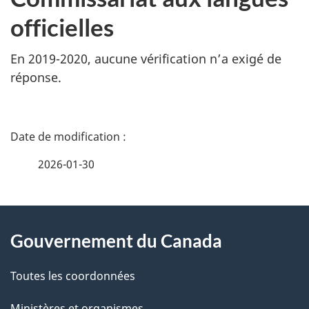
officielles
En 2019-2020, aucune vérification n’a exigé de
réponse.
D
é
2026-01-30
t
À
a
Gouvernement du Canada
propos
i
de
l
Toutes les coordonnées
ce
Ministères et organismes