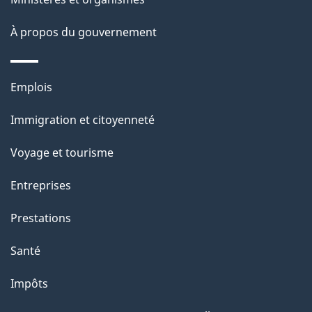
s
site
d
À propos du gouvernement
e
l
Thèmes
Emplois
et
a
Immigration et citoyenneté
sujets
p
Voyage et tourisme
a
Entreprises
g
Prestations
e
Santé
Impôts