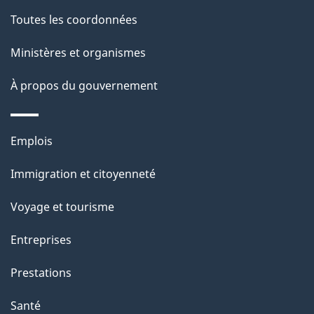
de
l
Toutes les coordonnées
ce
s
Ministères et organismes
site
d
À propos du gouvernement
e
l
Thèmes
Emplois
et
a
Immigration et citoyenneté
sujets
p
Voyage et tourisme
a
Entreprises
g
Prestations
e
Santé