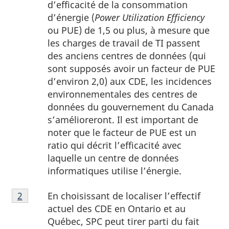
d’efficacité de la consommation
bas
d’énergie (
Power Utilization Efficiency
de
ou PUE) de 1,5 ou plus, à mesure que
page
les charges de travail de TI passent
1
des anciens centres de données (qui
sont supposés avoir un facteur de PUE
d’environ 2,0) aux CDE, les incidences
environnementales des centres de
données du gouvernement du Canada
s’amélioreront. Il est important de
noter que le facteur de PUE est un
ratio qui décrit l’efficacité avec
laquelle un centre de données
informatiques utilise l’énergie.
Note
En choisissant de localiser l’effectif
Retour à la référence de la note de bas de page
2
de
actuel des CDE en Ontario et au
bas
Québec, SPC peut tirer parti du fait