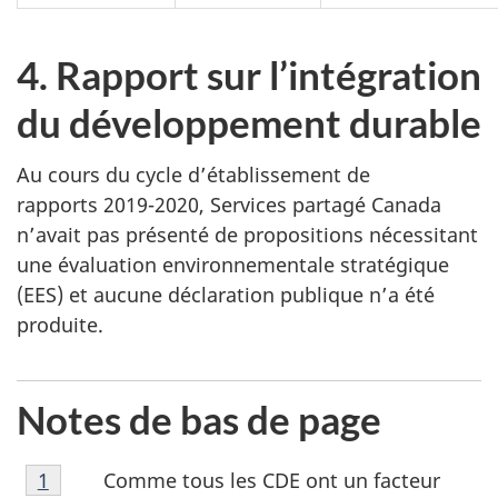
4. Rapport sur l’intégration
du développement durable
Au cours du cycle d’établissement de
rapports 2019-2020, Services partagé Canada
n’avait pas présenté de propositions nécessitant
une évaluation environnementale stratégique
(EES) et aucune déclaration publique n’a été
produite.
Notes de bas de page
Note
Comme tous les CDE ont un facteur
Retour à la référence de la note de bas de page
1
de