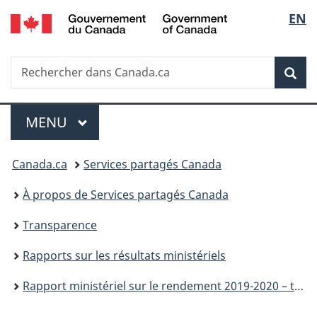
/
Sélec
EN
Passer
Passer
Passer
Government
au
à
à
de
of
contenu
«
la
Canada
Recherche
Rechercher
principal
Au
version
Rec
la
dans
sujet
HTML
Canada.ca
du
simplifiée
langu
Menu
gouvernement
MENU
PRINCIPAL
»
Vous
Canada.ca
Services partagés Canada
êtes
À propos de Services partagés Canada
ici :
Transparence
Rapports sur les résultats ministériels
Rapport ministériel sur le rendement 2019-2020 – tableaux de renseignements supplémentaires