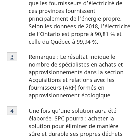
de
que les fournisseurs d’électricité de
page
ces provinces fournissent
2
principalement de l’énergie propre.
Selon les données de 2018, l’électricité
de l’Ontario est propre à 90,81 % et
celle du Québec à 99,94 %.
Note
Remarque : Le résultat indique le
Retour à la référence de la note de bas de page
3
de
nombre de spécialistes en achats et
bas
approvisionnements dans la section
de
Acquisitions et relations avec les
page
fournisseurs (ARF) formés en
3
approvisionnement écologique.
Note
Une fois qu’une solution aura été
Retour à la référence de la note de bas de page
4
de
élaborée, SPC pourra : acheter la
bas
solution pour éliminer de manière
de
sûre et durable ses propres déchets