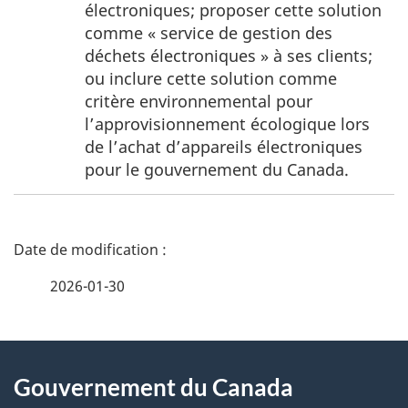
page
électroniques; proposer cette solution
4
comme « service de gestion des
déchets électroniques » à ses clients;
ou inclure cette solution comme
critère environnemental pour
l’approvisionnement écologique lors
de l’achat d’appareils électroniques
pour le gouvernement du Canada.
D
é
2026-01-30
t
À
a
Gouvernement du Canada
propos
i