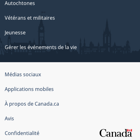
Autochtones
Vétérans et militaires
Jeunesse
Gérer les événements de la vie
Organisation
Médias sociaux
du
Applications mobiles
gouvernement
du
À propos de Canada.ca
Canada
Avis
Confidentialité