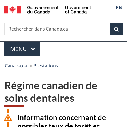
/
Sélec
EN
Passer
Passer
Passer
Government
au
à
à
de
of
contenu
«
la
Canada
Recherche
Rechercher
principal
Au
version
Rec
la
dans
sujet
HTML
Canada.ca
du
simplifiée
langu
Menu
gouvernement
MENU
PRINCIPAL
»
Vous
Canada.ca
Prestations
êtes
Régime canadien de
ici :
soins dentaires
Information concernant de
possibles feux de forêt et