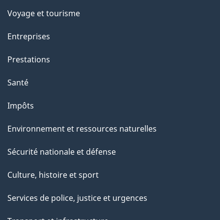
r
Voyage et tourisme
c
Entreprises
e
t
Prestations
t
Santé
e
p
Impôts
a
Environnement et ressources naturelles
g
e
Sécurité nationale et défense
Culture, histoire et sport
Services de police, justice et urgences