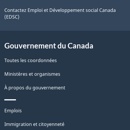
r
d
de
e
Contactez Emploi et Développement social Canada
e
(EDSC)
r
ce
l
é
site
t
a
Gouvernement du Canada
r
p
o
Toutes les coordonnées
a
a
c
Ministères et organismes
g
t
À propos du gouvernement
e
i
o
n
Thèmes
Emplois
s
et
Immigration et citoyenneté
u
sujets