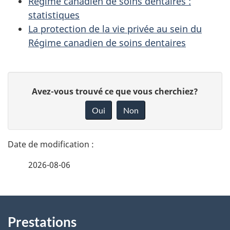
Régime canadien de soins dentaires :
statistiques
La protection de la vie privée au sein du
Régime canadien de soins dentaires
D
D
Avez-vous trouvé ce que vous cherchiez?
é
o
Oui
Non
n
t
n
a
e
2026-08-06
i
z
v
l
o
À
s
t
Prestations
propos