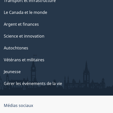
Transport et infrastructure
Le Canada et le monde
Argent et finances
Science et innovation
Autochtones
Vétérans et militaires
Jeunesse
Gérer les événements de la vie
Organisation
Médias sociaux