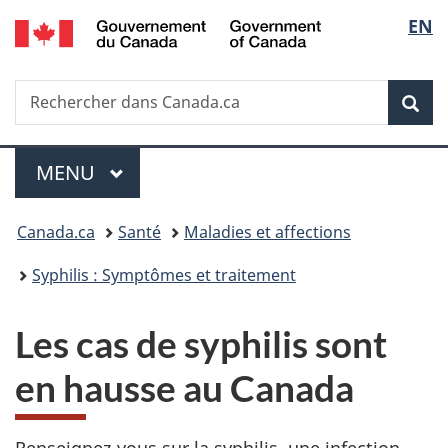
/
Sélec
EN
Passer
Passer
Passer
Government
au
à
à
de
of
contenu
«
la
Canada
Recherche
Rechercher
principal
Au
version
Rec
la
dans
sujet
HTML
Canada.ca
du
simplifiée
langu
Menu
gouvernement
MENU
PRINCIPAL
»
Vous
Canada.ca
Santé
Maladies et affections
êtes
Syphilis : Symptômes et traitement
ici :
Les cas de syphilis sont
en hausse au Canada
Renseignez-vous sur la syphilis, une infection