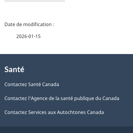
D
é
2026-01-15
t
À
a
Santé
propos
i
de
l
Contactez Santé Canada
ce
s
Contactez l'Agence de la santé publique du Canada
site
d
Contactez Services aux Autochtones Canada
e