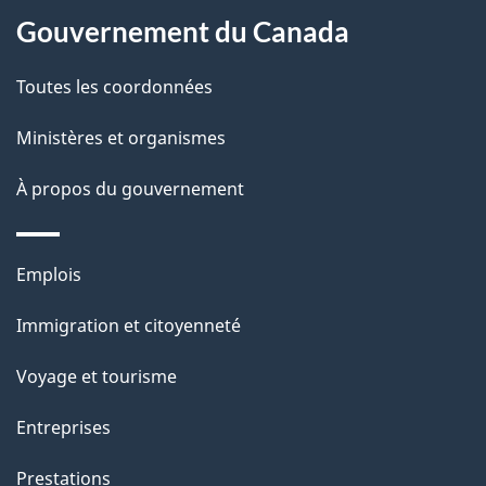
l
Gouvernement du Canada
a
Toutes les coordonnées
p
Ministères et organismes
a
À propos du gouvernement
g
e
Thèmes
Emplois
et
Immigration et citoyenneté
sujets
Voyage et tourisme
Entreprises
Prestations