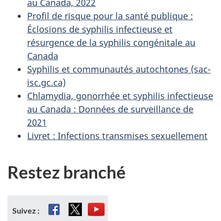
au Canada, 2022
Profil de risque pour la santé publique :
Éclosions de syphilis infectieuse et
résurgence de la syphilis congénitale au
Canada
Syphilis et communautés autochtones (sac-
isc.gc.ca)
Chlamydia, gonorrhée et syphilis infectieuse
au Canada : Données de surveillance de
2021
Livret : Infections transmises sexuellement
Restez branché
Facebook
X
Youtube
Suivez :