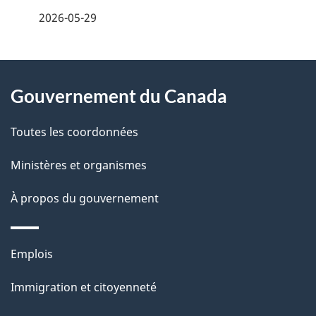
é
2026-05-29
t
À
a
Gouvernement du Canada
propos
i
de
l
Toutes les coordonnées
ce
s
Ministères et organismes
site
d
À propos du gouvernement
e
l
Thèmes
Emplois
et
a
Immigration et citoyenneté
sujets