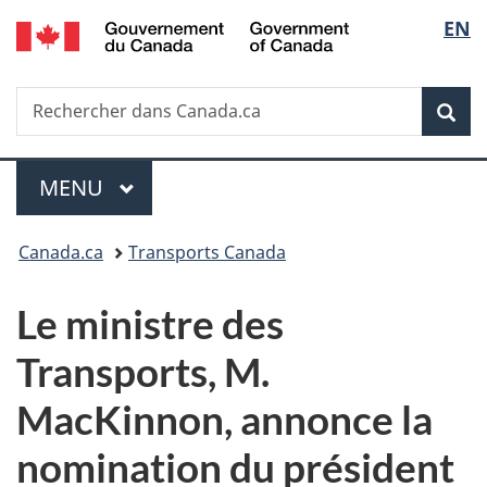
/
Sélec
EN
Passer
Passer
Passer
Government
au
à
à
de
of
contenu
«
la
Canada
Recherche
Rechercher
principal
Au
version
Rec
la
dans
sujet
HTML
Canada.ca
du
simplifiée
langu
Menu
gouvernement
MENU
PRINCIPAL
»
Vous
Canada.ca
Transports Canada
êtes
Le ministre des
ici :
Transports, M.
MacKinnon, annonce la
nomination du président