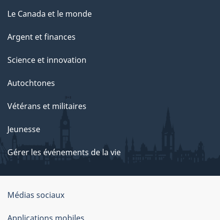
Le Canada et le monde
Argent et finances
Science et innovation
Autochtones
Vétérans et militaires
Jeunesse
Gérer les événements de la vie
Organisation
Médias sociaux
du
Applications mobiles