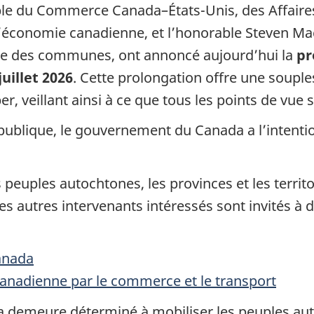
able du Commerce Canada–É
tats-Un
is, des Affai
l’économie canadienne, et l’honorable Steven Ma
e des communes, ont annoncé aujourd’hui la
pr
juillet 202
6
. Cette prolongation offre une souple
, veillant ainsi à ce que tous les points de vue
n publique, le gouvernement du Canada a l’intentio
euples autochtones, les provinces et les territoir
s autres intervenants intéressés sont invités à d
Canada
canadienne par le commerce et le transport
emeure déterminé à mobiliser les peuples autoc