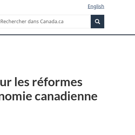
English
Recherche
echercher
Recherche
ans
anada.ca
sur les réformes
conomie canadienne