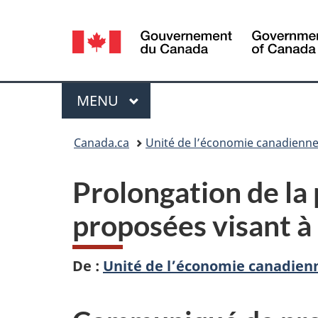
Sélection
de
la
Menu
MENU
PRINCIPAL
langue
Vous
Canada.ca
Unité de l’économie canadienn
êtes
Prolongation de la 
ici :
proposées visant à
De :
Unité de l’économie canadien