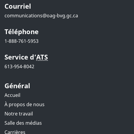
Courriel
a
communications@oag-bvg.gc.ca
p
a
Téléphone
1-888-761-5953
g
e
Service d’
ATS
613-954-8042
Général
Accueil
À propos de nous
Notre travail
Salle des médias
Carrières