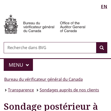
Sélection
EN
Passer
Passer
Passer
au
à
à
de
Auditor
contenu
«
la
General
principal
Au
version
la
of
sujet
HTML
Canada
langue
du
simplifiée
gouvernement
Recherche
Recherche
»
Rec
dans
BVG
Menu
MAIN
MENU
Vous
Bureau du vérificateur général du Canada
êtes
Transparence
Sondages auprès de nos clients
ici :
Sondage postérieur à