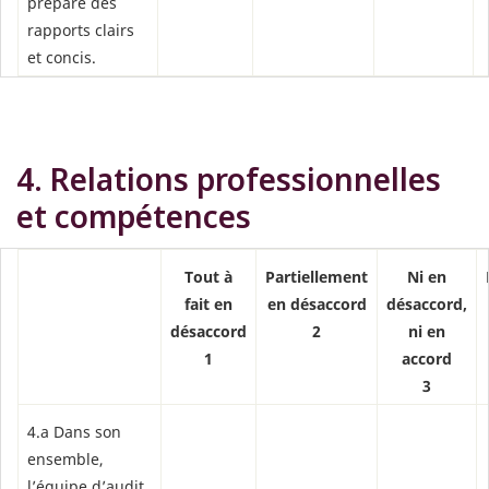
préparé des
rapports clairs
et concis.
4. Relations professionnelles
et compétences
Tout à
Partiellement
Ni en
fait en
en désaccord
désaccord,
désaccord
2
ni en
1
accord
3
4.a Dans son
ensemble,
l’équipe d’audit