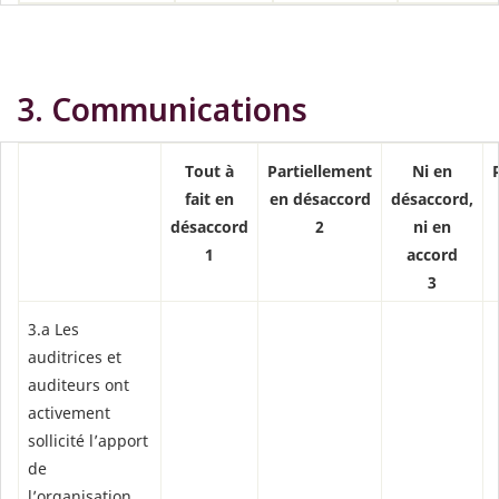
3. Communications
Tout à
Partiellement
Ni en
fait en
en désaccord
désaccord,
désaccord
2
ni en
1
accord
3
3.a Les
auditrices et
auditeurs ont
activement
sollicité l’apport
de
l’organisation