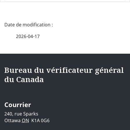
D
é
2026-04-17
t
a
{{
i
i18nText-
Bureau du vérificateur général
l
du Canada
footerSite
s
}}
d
Courrier
e
240, rue Sparks
Ottawa
ON
K1A 0G6
l