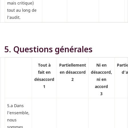
mais critique)
tout au long de
l’audit.
5. Questions générales
Tout à
Partiellement
Ni en
Parti
fait en
en désaccord
désaccord,
d’
désaccord
2
ni en
1
accord
3
5.a Dans
l’ensemble,
nous
sommes