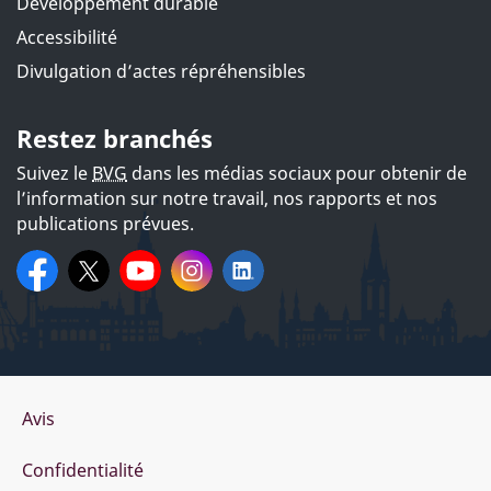
Développement durable
Accessibilité
Divulgation d’actes répréhensibles
Restez branchés
Suivez le
BVG
dans les médias sociaux pour obtenir de
l’information sur notre travail, nos rapports et nos
publications prévues.
Sur
Facebook:
X:
BVGCanada
YouTube:
@BVG_OAG
Instagram:
Bureau du
LinkedIn:
bvg_oag
Office
vérificateur
of the
les
général du
Auditor
réseaux
Canada
General
sociaux
@bvgcanada
of
Canada
Organisation
Avis
du
Confidentialité