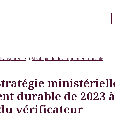
Passer
Passer
Passer
au
à
à
ditor
R
contenu
«
la
eneral
d
principal
Au
version
B
sujet
HTML
anada
du
simplifiée
gouvernement
»
Transparence
Stratégie de développement durable
tratégie ministériell
nt durable de 2023 
du vérificateur