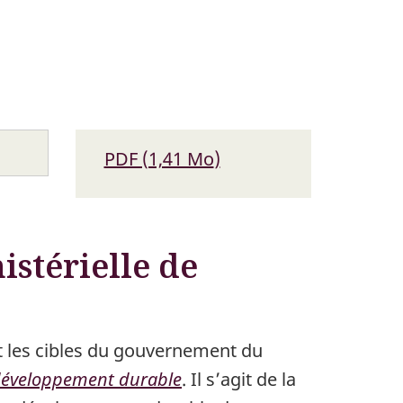
Le
PDF (1,41
méga-
Mo
)
lien
octets
ouvre
une
istérielle de
nouvelle
fenêtre
de
t les cibles du gouvernement du
navigateur
e développement durable
. Il s’agit de la