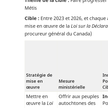
Thème de la cible :
Faire progresser 
Métis
Cible :
Entre 2023 et 2026, et chaque 
mise en œuvre de la
Loi sur la Déclar
procureur général du Canada)
Stratégie de
In
mise en
Mesure
Po
œuvre
ministérielle
Ci
Mettre en
Offrir aux peuples
In
Faire
œuvre la
Loi
autochtones des
Po
progresser