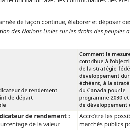
la réconciliation avec les communautés des Prem
année de façon continue, élaborer et déposer des
ation des Nations Unies sur les droits des peuples
Comment la mesure 
contribue à l’objecti
de la stratégie fédé
développement dura
échéant, à la strat
dicateur de rendement
du Canada pour le
int de départ
programme 2030 et 
ble
de développement 
dicateur de rendement :
Accroître les possib
urcentage de la valeur
marchés publics po