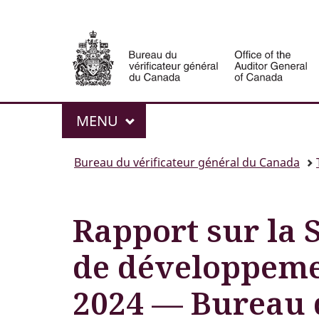
Sélection
Au
de
G
of
la
C
langue
Menu
MAIN
MENU
Vous
Bureau du vérificateur général du Canada
êtes
ici :
Rapport sur la S
de développeme
2024 — Bureau 