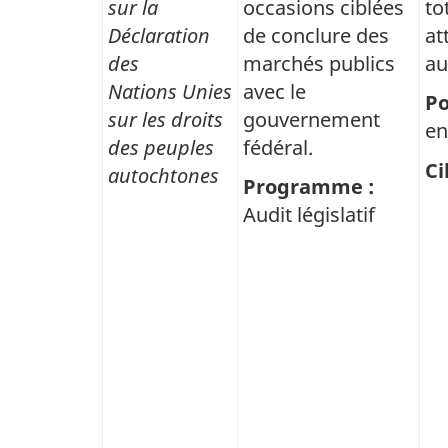
sur la
occasions ciblées
to
la
Déclaration
de conclure des
at
réconciliation
des
marchés publics
au
Nations Unies
avec le
avec
Po
sur les droits
gouvernement
les
en
des peuples
fédéral.
communautés
Ci
autochtones
Programme :
des
Audit législatif
Premières Nations,
des
Inuits
et
des
Métis