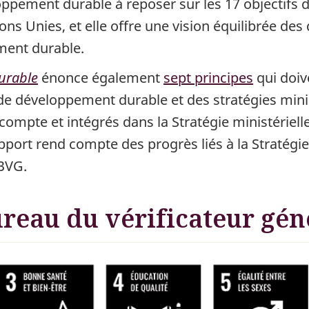
oppement durable à reposer sur les 17 objectifs
ns Unies, et elle offre une vision équilibrée de
ment durable.
durable
énonce également
sept principes
qui doiv
e de développement durable et des stratégies min
 compte et intégrés dans la Stratégie ministérie
pport rend compte des progrès liés à la Stratégi
 BVG.
reau du vérificateur gén