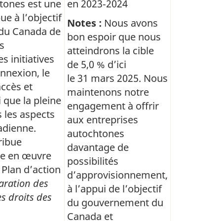
tones est une
en 2023‑2024
e à l’objectif
Notes :
Nous avons
du Canada de
bon espoir que nous
es
atteindrons la cible
 initiatives
de 5,0 % d’ici
onnexion, le
le 31 mars 2025. Nous
ccès et
maintenons notre
i que la pleine
engagement à offrir
s les aspects
aux entreprises
adienne.
autochtones
ribue
davantage de
se en œuvre
possibilités
u Plan d’action
d’approvisionnement,
laration des
à l’appui de l’objectif
s droits des
du gouvernement du
Canada et