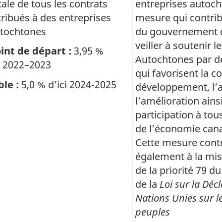
tale de tous les contrats
entreprises autoch
tribués à des entreprises
mesure qui contribu
tochtones
du gouvernement 
veiller à soutenir l
int de départ :
3,95 %
Autochtones par des
 2022–2023
qui favorisent la c
ble :
5,0 % d’ici 2024‑2025
développement, l’a
l’amélioration ains
participation à tou
de l’économie can
Cette mesure cont
également à la mi
de la priorité 79 d
de la
Loi sur la Déc
Nations Unies sur le
peuples