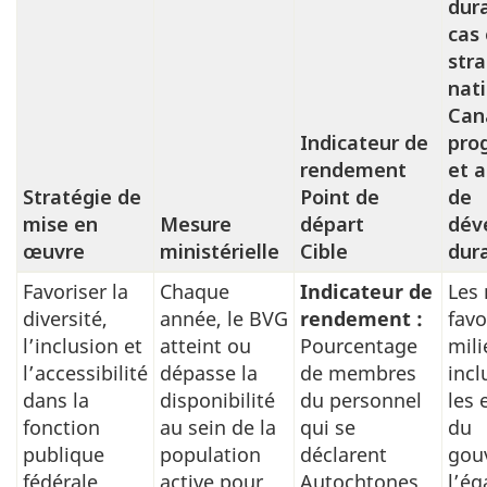
dura
cas 
stra
nat
Can
Indicateur de
pro
rendement
et a
Stratégie de
Point de
de
mise en
Mesure
départ
dév
œuvre
ministérielle
Cible
dur
Favoriser la
Chaque
Indicateur de
Les
Prendre
diversité,
année, le BVG
rendement :
favo
des
l’inclusion et
atteint ou
Pourcentage
mili
mesures
l’accessibilité
dépasse la
de membres
incl
contre
dans la
disponibilité
du personnel
les
les
fonction
au sein de la
qui se
du
publique
population
déclarent
gou
inégalités
fédérale
active pour
Autochtones
l’ég