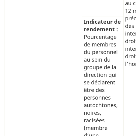
au c
12 
pré
Indicateur de
des 
rendement :
inte
Pourcentage
droi
de membres
inte
du personnel
droi
au sein du
l’h
groupe de la
direction qui
se déclarent
être des
personnes
autochtones,
noires,
racisées
(membre
d’une