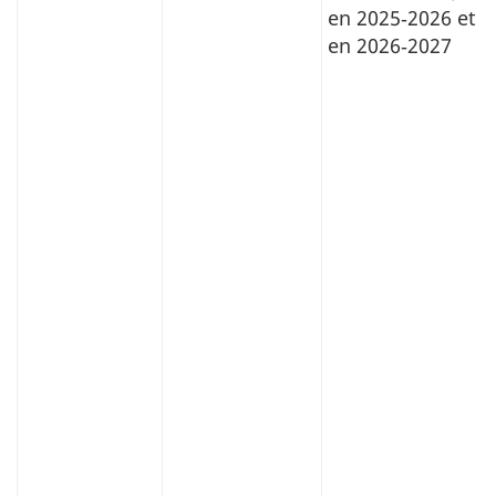
Inuits
en 2025‑2026 et
et
en 2026‑2027
des
Métis