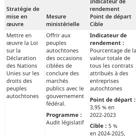
Indicateur de
Stratégie de
rendement
mise en
Mesure
Point de départ
œuvre
ministérielle
Cible
Mettre en
Offrir aux
Indicateur de
Faire
œuvre la Loi
peuples
rendement :
progresser
sur la
autochtones
Pourcentage de l
la
Déclaration
des occasions
valeur totale de
réconciliation
des Nations
ciblées de
tous les contrats
avec
Unies sur les
conclure des
attribués à des
droits des
marchés
entreprises
les
peuples
publics avec le
autochtones
communautés
autochtones
gouvernement
Point de départ :
des
fédéral.
3,95 % en
Premières
Programme :
2022‑2023
Nations,
Audit législatif
Cible :
5 %
des
en 2024‑2025,