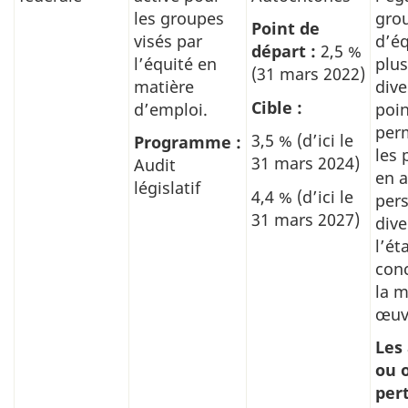
les groupes
gro
Point de
visés par
d’éq
départ :
2,5 %
l’équité en
plu
(31 mars 2022)
matière
dive
Cible :
d’emploi.
poin
perm
3,5 % (d’ici le
Programme :
les
31 mars 2024)
Audit
en 
législatif
4,4 % (d’ici le
pers
31 mars 2027)
dive
l’ét
conc
la m
œuv
Les
ou o
pert