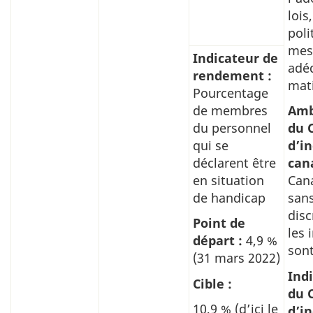
lois
poli
mes
Indicateur de
adéq
rendement :
mati
Pourcentage
de membres
Amb
du personnel
du 
qui se
d’i
déclarent être
can
en situation
Cana
de handicap
san
disc
Point de
les 
départ :
4,9 %
sont
(31 mars 2022)
Indi
Cible :
du 
10,9 % (d’ici le
d’i