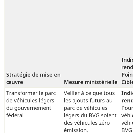
Indi
ren
Stratégie de mise en
Poin
œuvre
Mesure ministérielle
Cibl
Transformer le parc
Veiller à ce que tous
Indi
Leadership
de véhicules légers
les ajouts futurs au
ren
fédéral
du gouvernement
parc de véhicules
Pour
en
fédéral
légers du BVG soient
véhi
matière
des véhicules zéro
véhi
de
émission.
BVG 