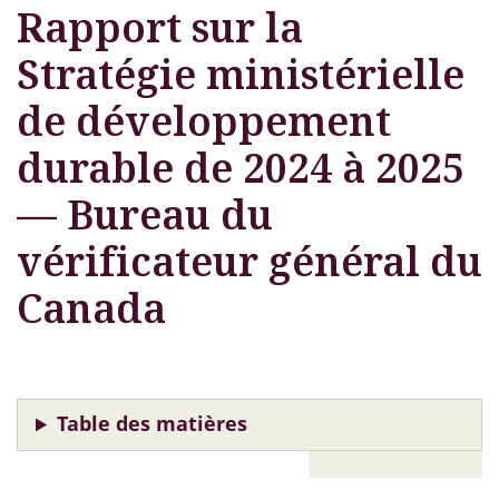
Rapport sur la
Stratégie ministérielle
de développement
durable de 2024 à 2025
— Bureau du
vérificateur général du
Canada
Table des matières
Le
PDF (1,4
mégaoc
Mo
)
lien
ouvre