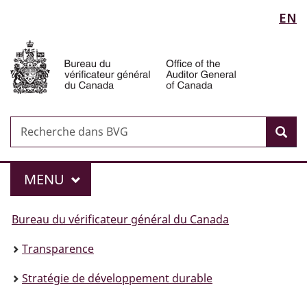
Sélection
EN
Passer
Passer
Passer
Passer
au
au
à
à
de
Auditor
Gestionnaire
contenu
«
la
General
des
principal
Au
version
la
of
Invitations
sujet
HTML
Canada
langue
du
simplifiée
gouvernement
Recherche
Recherche
»
Rec
dans
BVG
Menu
MAIN
MENU
Vous
Bureau du vérificateur général du Canada
êtes
Transparence
ici :
Stratégie de développement durable