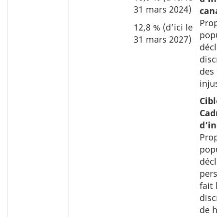
31 mars 2024)
can
Prop
12,8 % (d’ici le
pop
31 mars 2027)
décl
disc
des 
inju
Cibl
Cad
d’in
Prop
pop
décl
per
fait
disc
de 