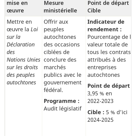
mise en
Mesure
Point de départ
œuvre
ministérielle
Cible
Mettre en
Offrir aux
Indicateur de
Faire
œuvre la
Loi
peuples
rendement :
progresser
sur la
autochtones
Pourcentage de la
la
Déclaration
des occasions
valeur totale de
réconciliation
des
ciblées de
tous les contrats
avec
Nations Unies
conclure des
attribués à des
sur les droits
marchés
entreprises
les
des peuples
publics avec le
autochtones
communautés
autochtones
gouvernement
Point de départ
:
des
fédéral.
3,95 % en
Premières Nations,
Programme
:
2022‑2023
des
Audit législatif
Cible
:
5 % d’ici
Inuits
2024‑2025
et
des