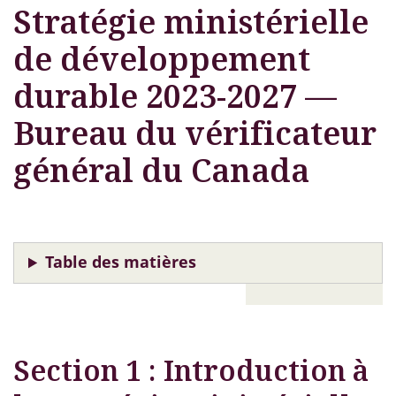
Stratégie ministérielle
de développement
durable 2023-2027 —
Bureau du vérificateur
général du Canada
Table des matières
Le
format
PDF
(822
kilo-
ko
)
lien
de
octets
ouvre
document
une
portable
Section 1 : Introduction à
nouvelle
fenêtre