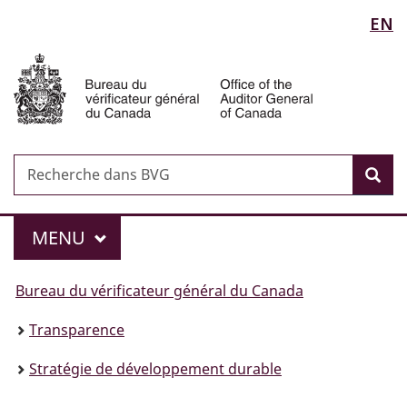
Sélection
EN
Passer
Passer
Passer
au
à
à
de
Auditor
contenu
«
la
General
principal
Au
version
la
of
sujet
HTML
Canada
langue
du
simplifiée
gouvernement
Recherche
Recherche
»
Rec
dans
BVG
Menu
MAIN
MENU
Vous
Bureau du vérificateur général du Canada
êtes
Transparence
ici :
Stratégie de développement durable