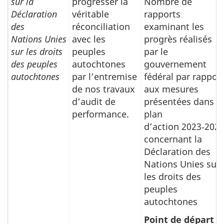
sur la
progresser la
Nombre de
Déclaration
véritable
rapports
des
réconciliation
examinant les
Nations Unies
avec les
progrès réalisés
sur les droits
peuples
par le
des peuples
autochtones
gouvernement
autochtones
par l’entremise
fédéral par rappor
de nos travaux
aux mesures
d’audit de
présentées dans le
performance.
plan
d’action 2023‑202
concernant la
Déclaration des
Nations Unies sur
les droits des
peuples
autochtones
Point de départ
: