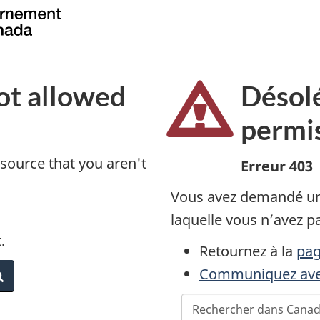
not allowed
Désolé
permi
source that you aren't
Erreur 403
Vous avez demandé un
laquelle vous n’avez pa
.
Retournez à la
pag
Communiquez ave
Search
R
Recherchez