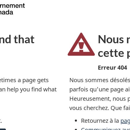
nd that
Nous 
cette
Erreur 404
times a page gets
Nous sommes désolés qu
an help you find what
parfois qu'une page a
Heureusement, nous po
vous cherchez. Que fa
.
Retournez à la
pag
Communiquez ave