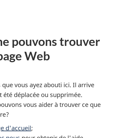
ne pouvons trouver
 page Web
e vous ayez abouti ici. Il arrive
it été déplacée ou supprimée.
uvons vous aider à trouver ce que
ire?
e d'accueil
;
c nous
pour obtenir de l'aide.