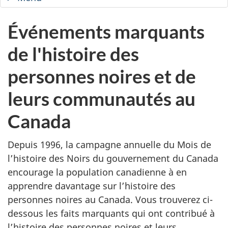
site
—
Événements marquants
Mois
de l'histoire des
de
l'histoire
personnes noires et de
des
leurs communautés au
Noirs
Canada
Depuis 1996, la campagne annuelle du Mois de
l’histoire des Noirs du gouvernement du Canada
encourage la population canadienne à en
apprendre davantage sur l’histoire des
personnes noires au Canada. Vous trouverez ci-
dessous les faits marquants qui ont contribué à
l’histoire des personnes noires et leurs