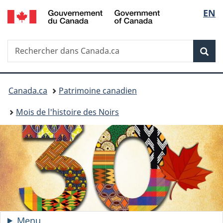
/
Sélec
EN
Passer
Passer
Government
au
à
de
of
contenu
la
Canada
Recherche
Rechercher
principal
version
Rec
la
dans
HTML
Canada.ca
simplifiée
langu
Vous
Canada.ca
Patrimoine canadien
êtes
Mois de l'histoire des Noirs
ici :
Menu
du