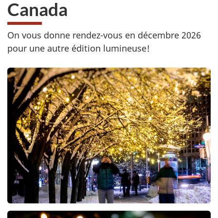
lumières
Canada
d'hiver
au
On vous donne rendez-vous en décembre 2026
Canada
pour une autre édition lumineuse!