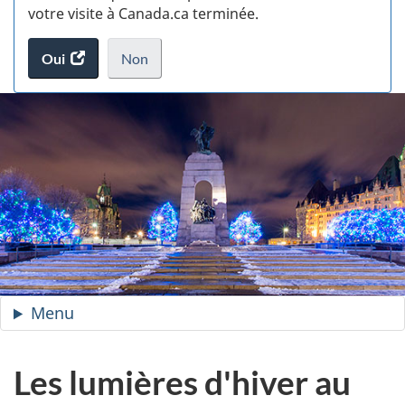
votre visite à Canada.ca terminée.
(t
Oui
accéder
Non
d
au
je
.
sondage.
ne
veux
pas
participer
au
sondage
du
site
web,
Menu
du
site
—
Les lumières d'hiver au
Les