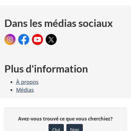
Dans les médias sociaux
Instagram
Facebook
@patrimoine.cdn
YouTube
Patrimoine
X,
Patrimoine
Patrimoine
:
:
:
canadien
anciennement
canadien
canadien
connu
sous
Plus d'information
le
nom
de
À propos
Twitter
Médias
:
D
D
Avez-vous trouvé ce que vous cherchiez?
é
o
Oui
Non