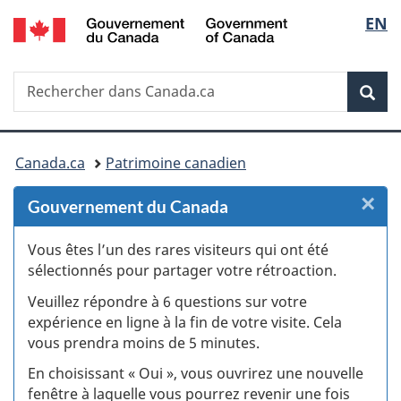
/
Sélec
EN
Passer
Passer
Passer
Government
au
au
à
de
of
Gestionnaire
contenu
la
Canada
Recherche
Rechercher
des
principal
version
Rec
la
dans
Invitations
HTML
Canada.ca
simplifiée
langu
Vous
Canada.ca
Patrimoine canadien
êtes
×
F
Gouvernement du Canada
ici :
:
Vous êtes l’un des rares visiteurs qui ont été
sélectionnés pour partager votre rétroaction.
S
Veuillez répondre à 6 questions sur votre
d
expérience en ligne à la fin de votre visite. Cela
vous prendra moins de 5 minutes.
si
En choisissant « Oui », vous ouvrirez une nouvelle
w
fenêtre à laquelle vous pourrez revenir une fois