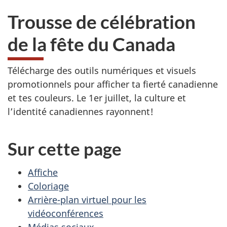
du
n
Trousse de célébration
Canada
u
de la fête du Canada
d
Télécharge des outils numériques et visuels
u
promotionnels pour afficher ta fierté canadienne
s
et tes couleurs. Le 1er juillet, la culture et
l’identité canadiennes rayonnent!
i
t
Sur cette page
e
Affiche
W
Coloriage
Arrière-plan virtuel pour les
e
vidéoconférences
Médias sociaux