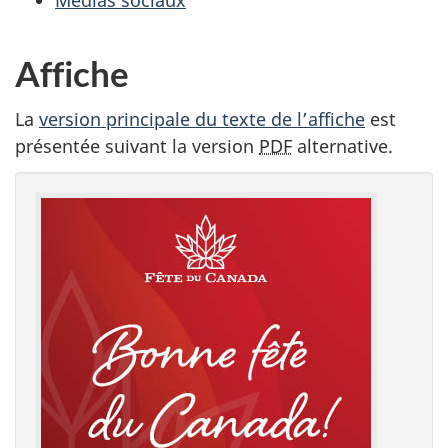
b
d
Affiche
e
La
version principale du texte de l’affiche
est
l
présentée suivant la version
PDF
alternative.
a
f
ê
t
e
d
u