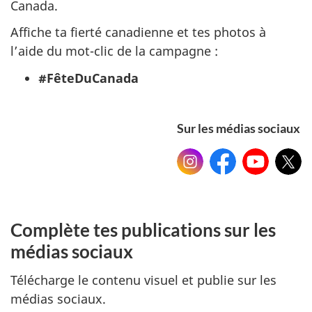
Canada.
Affiche ta fierté canadienne et tes photos à
l’aide du mot-clic de la campagne :
#FêteDuCanada
Sur les médias sociaux
Instagram:
Facebook:Patrimo
YouTube:
X:
patrimoine.cdn
canadien
Patrimoine
Patri
canadien
canad
Complète tes publications sur les
médias sociaux
Télécharge le contenu visuel et publie sur les
médias sociaux.