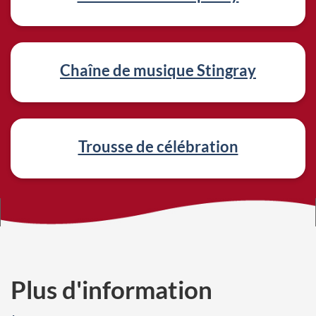
i
e
n
Chaîne de musique Stingray
s
c
Trousse de célébration
o
n
n
e
x
Plus d'information
e