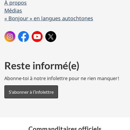
À propos
s
Médias
« Bonjour » en langues autochtones
S
Instagram:
Facebook:Patrimoine
YouTube:
X:
patrimoine.cdn
canadien
Patrimoine
Patrimoine
u
canadien
canadien
r
l
Reste informé(e)
e
Abonne-toi à notre infolettre pour ne rien manquer!
s
m
S'abonner à l’infolettre
é
d
i
a
Commanditaires officiels