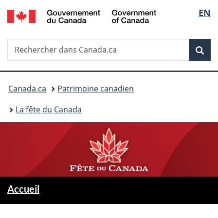
/
Sélec
EN
Passer
Passer
Government
au
à
de
of
contenu
la
Canada
Recherche
Rechercher
principal
version
Rec
la
dans
HTML
Canada.ca
simplifiée
langu
Vous
Canada.ca
Patrimoine canadien
êtes
La fête du Canada
ici :
M
-
Accueil
La
e
fête