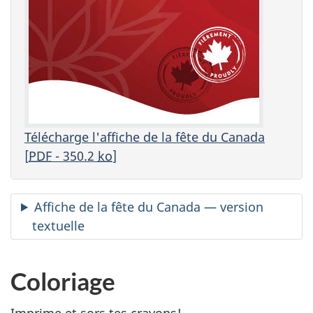
C
a
n
a
Télécharge l'affiche de la fête du Canada
d
[
PDF
- 350.2
ko
]
a
Affiche de la fête du Canada — version
textuelle
Coloriage