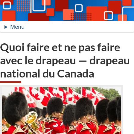
Menu
du
site
—
Quoi faire et ne pas faire
Jour
avec le drapeau — drapeau
du
drapeau
national du Canada
national
du
Canada