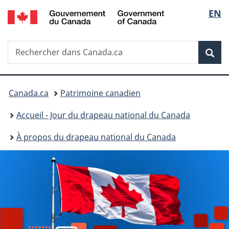
/
Sélec
EN
Passer
Passer
Government
au
à
de
of
contenu
la
Canada
Recherche
Rechercher
principal
version
Rec
la
dans
HTML
Canada.ca
simplifiée
langu
Vous
Canada.ca
Patrimoine canadien
êtes
Accueil - Jour du drapeau national du Canada
ici :
À propos du drapeau national du Canada