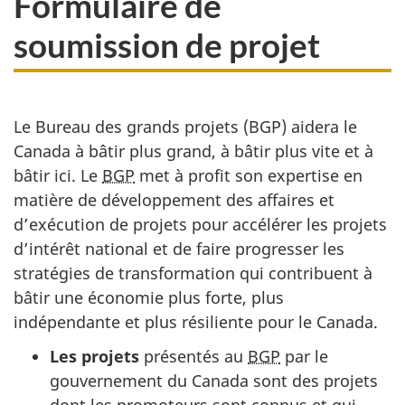
Formulaire de
s
e
soumission de projet
i
l
c
a
i
l
Le Bureau des grands projets (
BGP
) aidera le
Canada à bâtir plus grand, à bâtir plus vite et à
:
a
bâtir ici. Le
BGP
met à profit son expertise en
n
matière de développement des affaires et
d’exécution de projets pour accélérer les projets
g
d’intérêt national et de faire progresser les
stratégies de transformation qui contribuent à
u
bâtir une économie plus forte, plus
e
indépendante et plus résiliente pour le Canada.
Les projets
présentés au
BGP
par le
gouvernement du Canada sont des projets