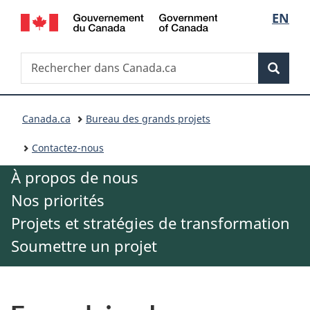
S
/
EN
Passer
Passer
Government
au
à
é
of
contenu
la
R
Canada
Rechercher
principal
version
Reche
l
dans
HTML
e
Canada.ca
simplifiée
V
e
c
Canada.ca
Bureau des grands projets
o
c
Contactez-nous
h
u
t
À propos de nous
e
s
i
Nos priorités
r
Projets et stratégies de transformation
ê
o
c
Soumettre un projet
t
n
h
e
d
e