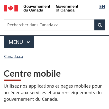
/
Sélec
EN
Passer
Passer
Passer
Government
au
à
à
de
of
contenu
«
la
Canada
Recherche
Rechercher
principal
Au
version
Rec
la
dans
sujet
HTML
Canada.ca
du
simplifiée
langu
Menu
gouvernement
MENU
PRINCIPAL
»
Vous
Canada.ca
êtes
Centre mobile
ici :
Utilisez nos applications et pages mobiles pour
accéder aux services et aux renseignements du
gouvernement du Canada.