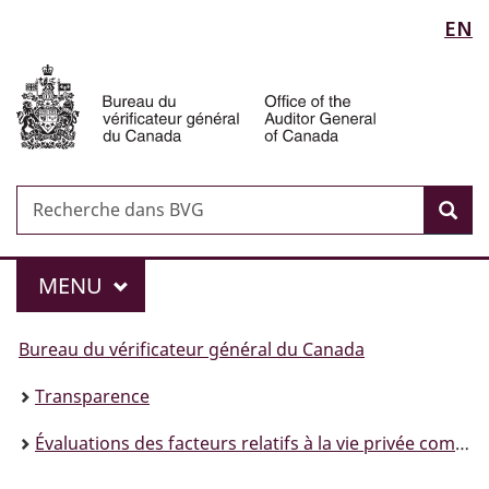
Sélection
EN
Passer
Passer
Passer
au
à
à
de
Auditor
contenu
«
la
General
principal
Au
version
la
of
sujet
HTML
Canada
langue
du
simplifiée
gouvernement
Recherche
Recherche
»
Rec
dans
BVG
Menu
MAIN
MENU
Vous
Bureau du vérificateur général du Canada
êtes
Transparence
ici :
Évaluations des facteurs relatifs à la vie privée complétées