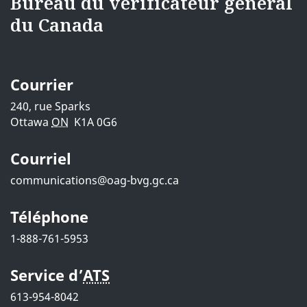
i18nText-
Bureau du vérificateur général
l
du Canada
footerSite
s
}}
d
Courrier
e
240, rue Sparks
Ottawa
ON
K1A 0G6
l
Courriel
a
communications@oag-bvg.gc.ca
p
a
Téléphone
1-888-761-5953
g
e
Service d’
ATS
613-954-8042