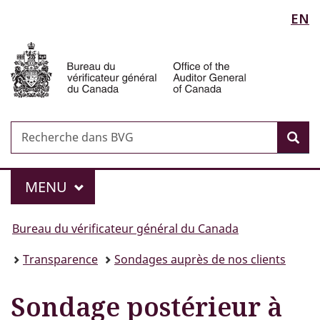
Sélection
EN
Passer
Passer
Passer
au
à
à
de
Auditor
contenu
«
la
General
principal
Au
version
la
of
sujet
HTML
Canada
langue
du
simplifiée
gouvernement
Recherche
Recherche
»
Rec
dans
BVG
Menu
MAIN
MENU
Vous
Bureau du vérificateur général du Canada
êtes
Transparence
Sondages auprès de nos clients
ici :
Sondage postérieur à