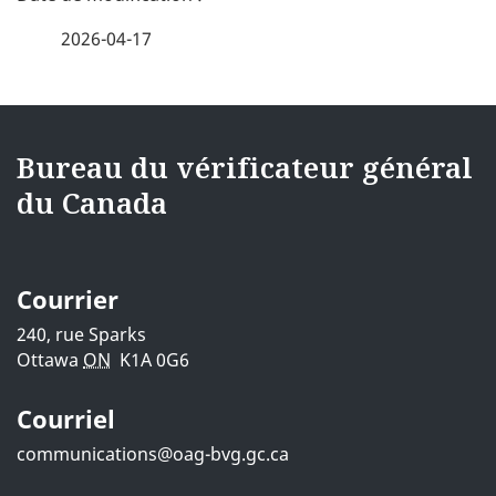
é
2026-04-17
t
a
{{
i
i18nText-
Bureau du vérificateur général
l
du Canada
footerSite
s
}}
d
Courrier
e
240, rue Sparks
Ottawa
ON
K1A 0G6
l
Courriel
a
communications@oag-bvg.gc.ca
p