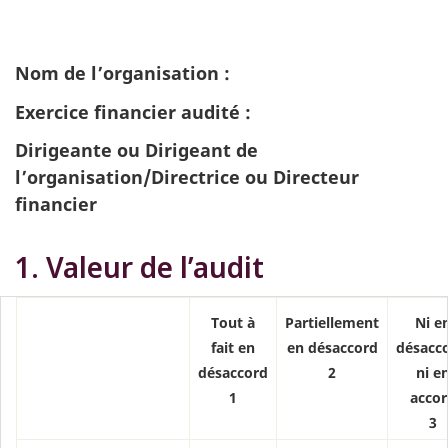
Nom de l’organisation :
Exercice financier audité :
Dirigeante ou Dirigeant de
l’organisation/Directrice ou Directeur
financier
1. Valeur de l’audit
Tout à
Partiellement
Ni e
fait en
en désaccord
désacco
désaccord
2
ni e
1
acco
3