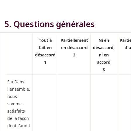
5. Questions générales
Tout à
Partiellement
Ni en
Parti
fait en
en désaccord
désaccord,
d’
désaccord
2
ni en
1
accord
3
5.a Dans
l’ensemble,
nous
sommes
satisfaits
de la façon
dont l’audit