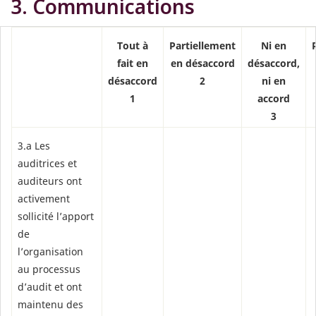
3. Communications
Tout à
Partiellement
Ni en
fait en
en désaccord
désaccord,
désaccord
2
ni en
1
accord
3
3.a Les
auditrices et
auditeurs ont
activement
sollicité l’apport
de
l’organisation
au processus
d’audit et ont
maintenu des