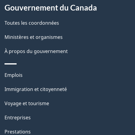
a
a
Gouvernement du Canada
c
g
Toutes les coordonnées
t
e
i
Ministères et organismes
o
À propos du gouvernement
n
s
u
Thèmes
Emplois
r
et
c
Immigration et citoyenneté
sujets
e
Voyage et tourisme
t
t
Entreprises
e
Prestations