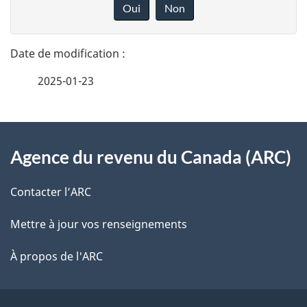
é
o
Oui
Non
n
t
n
a
e
2025-01-23
i
z
v
l
o
À
s
t
Agence du revenu du Canada (ARC)
propos
r
d
de
e
Contacter l’ARC
e
r
ce
Mettre à jour vos renseignements
l
é
site
t
À propos de l'ARC
a
r
p
o