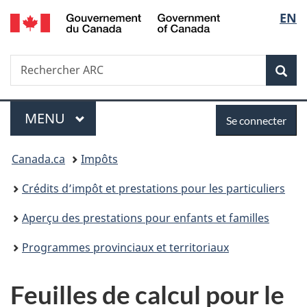
Government
Sélec
EN
Passer
Passer
Passer
of
au
à
à
de
Canada
contenu
«
la
Recherche
Rechercher
principal
Au
version
Rec
la
ARC
sujet
HTML
du
simplifiée
langu
Menu
Se
gouvernement
MENU
PRINCIPAL
Se connecter
»
connecter
Vous
Canada.ca
Impôts
êtes
Crédits d’impôt et prestations pour les particuliers
ici :
Aperçu des prestations pour enfants et familles
Programmes provinciaux et territoriaux
Feuilles de calcul pour le