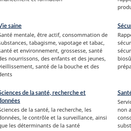
e
produ
i
g
Vie saine
Sécur
n
Santé mentale, être actif, consommation de
Rappe
e
substances, tabagisme, vapotage et tabac,
sécur
m
santé et environnement, grossesse, santé
sécur
e
des nourrissons, des enfants et des jeunes,
biosû
n
vieillissement, santé de la bouche et des
prépa
t
dents
s
Sciences de la santé, recherche et
Sant
données
Servi
Sciences de la santé, la recherche, les
non a
données, le contrôle et la surveillance, ainsi
cons
que les déterminants de la santé
subst