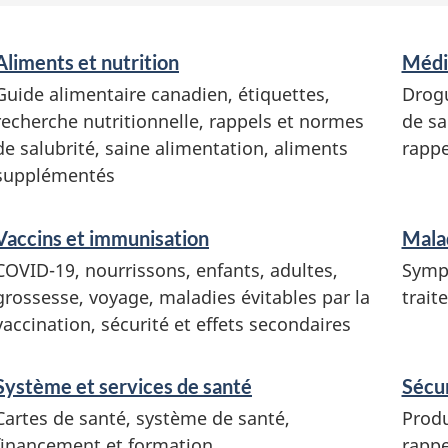
S
Aliments et nutrition
Médi
e
Guide alimentaire canadien, étiquettes,
Drogu
r
recherche nutritionnelle, rappels et normes
de sa
v
de salubrité, saine alimentation, aliments
rappe
i
supplémentés
c
e
Vaccins et immunisation
Malad
s
COVID-19, nourrissons, enfants, adultes,
Sympt
e
grossesse, voyage, maladies évitables par la
trait
t
vaccination, sécurité et effets secondaires
r
e
Système et services de santé
Sécur
n
Cartes de santé, système de santé,
Prod
s
financement et formation
rappe