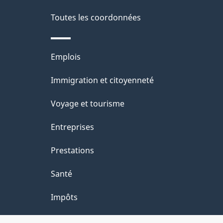
t
Toutes les coordonnées
r
o
Thèmes
Emplois
a
et
Immigration et citoyenneté
sujets
c
Voyage et tourisme
t
Entreprises
i
o
Prestations
n
Santé
s
Impôts
u