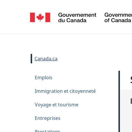
Sélection
de
la
Se
langue
connecter
Vous
Canada.ca
êtes
M
Passer
Emplois
ici :
e
au
contenu
n
Immigration et citoyenneté
principal
u
Voyage et tourisme
d
e
Entreprises
t
Prestations