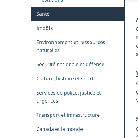
h
è
Santé
m
Impôts
e
s
Environnement et ressources
naturelles
Sécurité nationale et défense
Culture, histoire et sport
Services de police, justice et
urgences
Transport et infrastructure
Canada et le monde