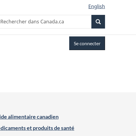
English
Recherche
echercher
Recherche
ans
anada.ca
Se connecter
de alimentaire canadien
icaments et produits de santé