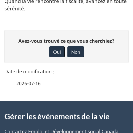
Quand la vie rencontre la fiscalité, avancez en toute
sérénité.
D
D
é
Avez-vous trouvé ce que vous cherchiez?
o
t
Oui
Non
a
n
i
n
l
e
s
2026-07-16
z
d
v
e
o
À
l
t
a
Gérer les événements de la vie
propos
p
r
a
de
e
Contactez Emploi et Développement social Canada