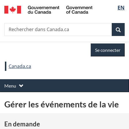
Government
Sélec
EN
Passer
Passer
Passer
of
au
à
à
de
Canada
contenu
«
la
Recherche
Rechercher
principal
Au
version
Rec
la
dans
sujet
HTML
Canada.ca
du
simplifiée
langu
Se
gouvernement
Se connecter
»
connecter
Vous
Canada.ca
êtes
M
ici :
Basculer
Menu
e
le
n
Gérer les événements de la vie
u
d
e
En demande
t