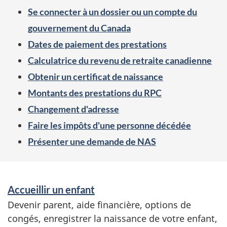
h
Se connecter à un dossier ou un compte du
è
gouvernement du Canada
m
Dates de paiement des prestations
e
Calculatrice du revenu de retraite canadienne
s
Obtenir un certificat de naissance
Montants des prestations du RPC
Changement d'adresse
Faire les impôts d'une personne décédée
Présenter une demande de NAS
S
Accueillir un enfant
e
Devenir parent, aide financière, options de
r
congés, enregistrer la naissance de votre enfant,
v