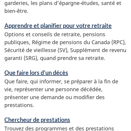
garderies, les plans d’épargne-études, santé et
i
bien-être.
c
e
Apprendre et planifier pour votre retraite
s
Options et conseils de retraite, pensions
e
publiques, Régime de pensions du Canada (RPC),
t
Sécurité de vieillesse (SV), Supplément de revenu
r
garanti (SRG), quand prendre sa retraite.
e
n
Que faire lors d’un décès
s
Que faire, qui informer, se préparer à la fin de
e
vie, représenter une personne décédée,
i
présenter une demande ou modifier des
g
prestations.
n
e
Chercheur de prestations
m
Trouvez des programmes et des prestations