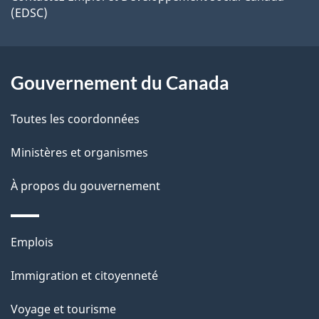
g
(EDSC)
r
ce
e
é
site
t
Gouvernement du Canada
r
o
Toutes les coordonnées
a
c
Ministères et organismes
t
À propos du gouvernement
i
o
n
Thèmes
Emplois
s
et
Immigration et citoyenneté
u
sujets
r
Voyage et tourisme