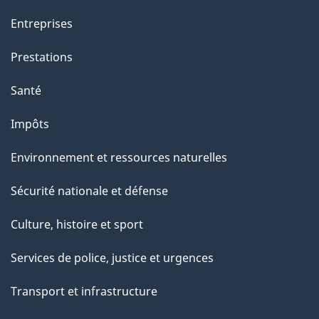
c
Entreprises
e
t
Prestations
t
Santé
e
p
Impôts
a
Environnement et ressources naturelles
g
e
Sécurité nationale et défense
Culture, histoire et sport
Services de police, justice et urgences
Transport et infrastructure