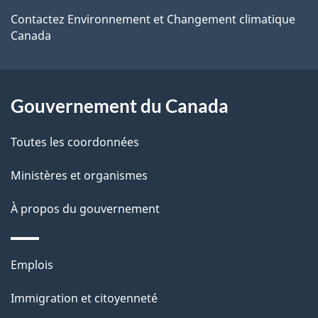
de
g
r
Contactez Environnement et Changement climatique
ce
e
Canada
é
site
t
r
Gouvernement du Canada
o
a
Toutes les coordonnées
c
t
Ministères et organismes
i
À propos du gouvernement
o
n
s
Thèmes
Emplois
u
et
Immigration et citoyenneté
r
sujets