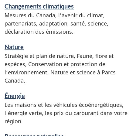
i
Changements climatiques
c
Mesures du Canada, l’avenir du climat,
e
partenariats, adaptation, santé, science,
s
déclaration des émissions.
e
t
Nature
r
Stratégie et plan de nature, Faune, flore et
e
espèces, Conservation et protection de
n
l’environnement, Nature et science à Parcs
s
Canada.
e
i
Énergie
g
Les maisons et les véhicules
écoénergétiques
,
n
l'énergie verte, les prix du carburant dans votre
e
région.
m
e