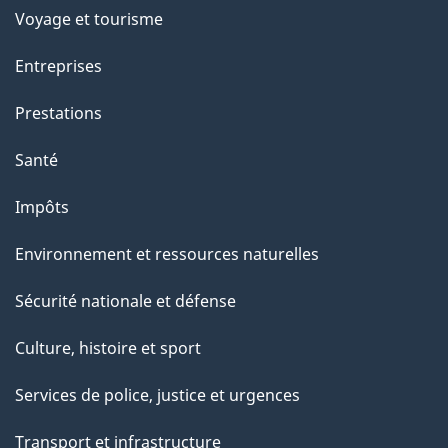
c
Voyage et tourisme
e
Entreprises
t
t
Prestations
e
Santé
p
a
Impôts
g
Environnement et ressources naturelles
e
Sécurité nationale et défense
Culture, histoire et sport
Services de police, justice et urgences
Transport et infrastructure