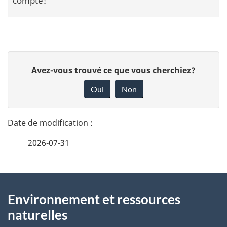
compte!
D
D
é
Avez-vous trouvé ce que vous cherchiez?
o
t
Oui
Non
a
n
i
n
l
e
s
2026-07-31
z
d
v
e
o
À
l
t
a
Environnement et ressources
propos
p
r
naturelles
a
e